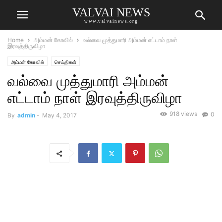
VALVAI NEWS
www.valvainews.org
Home
அம்மன் கோவில்
வல்வை முத்துமாரி அம்மன் எட்டாம் நாள்
இரவுத்திருவிழா
அம்மன் கோவில்
செய்திகள்
வல்வை முத்துமாரி அம்மன்
எட்டாம் நாள் இரவுத்திருவிழா
918 views
0
By
admin
-
May 4, 2017