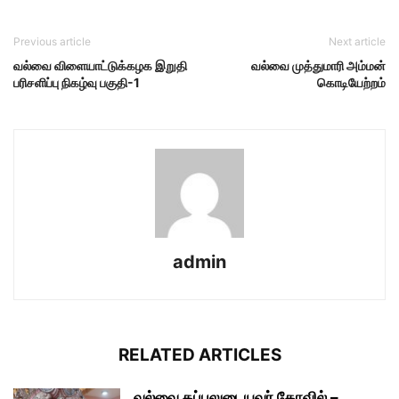
Previous article
Next article
வல்வை விளையாட்டுக்கழக இறுதி
வல்வை முத்துமாரி அம்மன்
பரிசளிப்பு நிகழ்வு பகுதி-1
கொடியேற்றம்
admin
RELATED ARTICLES
வல்வை கப்பலுடையவர் கோவில் –