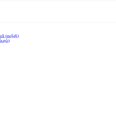
ி (காந்தி)
பரம்)