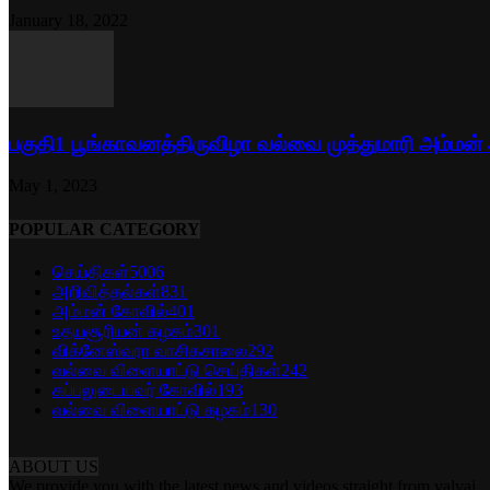
January 18, 2022
பகுதி1 பூங்காவனத்திருவிழா வல்வை முத்துமாரி அம்மன்
May 1, 2023
POPULAR CATEGORY
செய்திகள்
5006
அறிவித்தல்கள்
831
அம்மன் கோவில்
401
உதயசூரியன் கழகம்
301
விக்னேஸ்வரா வாசிகசாலை
292
வல்வை விளையாட்டு செய்திகள்
242
கப்பலுடையவர் கோவில்
193
வல்வை விளையாட்டு கழகம்
130
ABOUT US
We provide you with the latest news and videos straight from valvai.