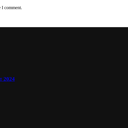
e I comment.
ா 2024