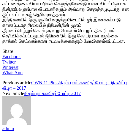
கட்டணத்தை வியாபாரிகள் செலுத்தவேண்டும் என விடாப்பிடியாக
நின்றார்.அதுபோல வியாபாரிகளும் அவ்வாறு செலுத்தமுடியாது என
திட்டவட்டமாகத் தெரிவpகத்தனர்.
இந்நிலையில் இருபகுதியினருக்குமிடையில் ஓர் இணக்கப்பாடு
காணப்படாத நிலையில் நீதிமன்றின் மூலம்
தீர்வைப்பெற்றுக்கொள்ளுமாறு பொலிஸ் பொறுப்பதிகாரியால்
தெரிவிக்கப்பட்டதுடன் நீதிமன்றில் இது தொடர்பான வழக்கை
தாக்கல் செய்வதற்கான நடவடிக்கைகளும் மேற;கொள்ளப்பட்டன.
Share
Facebook
Twitter
Pinterest
WhatsApp
Previous article
CWN 11 Plus சிதம்பராக் கணிதப்போட்டி பரிசளிப்பு
விழா – 2017
Next article
சிதம்பரா கணிதப்போட்டி 2017
admin