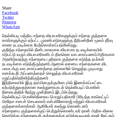
Share
Facebook
Twitter
Pinterest
WhatsApp
நெல்லியடி மத்திய சந்தை வியாபாரிகளுக்கும் சந்தை குத்தகை
காரர்களுக்கும் ஏற்பட்ட முரண்பாடுகளுக்கு நீதிமன்றின் மூலம் தீர்வு
காண நடவடிக்கை மேற்கொள்ளப்படுகின்றது.
குறித்த சந்தையில் நீண்டகாலமாக வியாபார நடவடிக்கையில்
ஈடுபட்டு வரும் வியாபாரிகளிடம் திடீரென வாடகைப்பணம்அதிகமாக
அறவிடுவதற்கு சந்தையை புதிதாக குத்தகை எடுத்த நபர்கள்
நடவடிக்கை எடுத்திருந்தனர்.ஆனால் ஏனைய சந்தைகளை விட
பலமடங்கு வாடகைப்பணத்தை தங்களhல் செலுத்த முடியாது
எனக்கூறி அப்பணத்தைச் செலுத்த வியாபாரிகள்
மறுப்புத்தெரிவித்திருந்தனர்
இந்நிலையில் இரு தரப்பினருக்குமிடையில் இணக்கப்பாட்டை
ஏற்படுத்துவதற்கான கலந்துரையாடல் நெல்லியடிப் பொலிஸ்
நிலையத்தில் நேற்று முன்தினம் இடம்பெற்றது.
நெல்லியடிப் பொலிஸ்நிலைய பொறுப்பதிகாரி பிரியந்த கரவெட்டிப்
பிரதேச சபைச் செயலாளர் எஸ்.வினோராஜ் மற்றும் வியாபாரிகள்
குத்தகைக்காரர்கள் ஆகியோர் கலந்து கொண்டனர்
சந்தையை குத்தகைக்குப் பெற்றுக்கொண்டவர் தான் அதிக விலை
கொடுத்து சந்தையைக் குத்தகைக்கு எடுத்தபடியால் தான் கேட்கும்