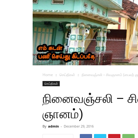
Home
செய்திகள்
நினைவஞ்சலி – சிவஞானம் (பைலற் ஞ
செய்திகள்
நினைவஞ்சலி – ச
ஞானம்)
By
admin
-
December 29, 2016