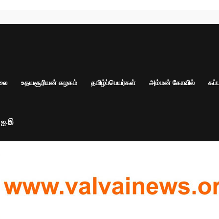
ாலை
உதயசூரியன் கழகம்
தமிழ்ப்பெயர்கள்
அம்மன் கோவில்
கப்
் ஐ.இ