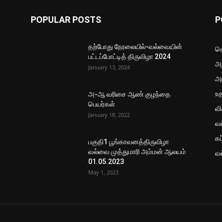
POPULAR POSTS
P
தற்போது நேரலையில்-வல்வையின்
செ
பட்டப்போட்டித் திருவிழா 2024
அற
January 13, 2024
அ
உ
அ-ஆ வரிசை ஆண் குழந்தை
பெயர்கள்
வ
January 18, 2022
வ
கப
பகுதி1 பூங்காவனத்திருவிழா
வல்வை முத்துமாரி அம்மன் ஆலயம்
வ
01.05.2023
May 1, 2023