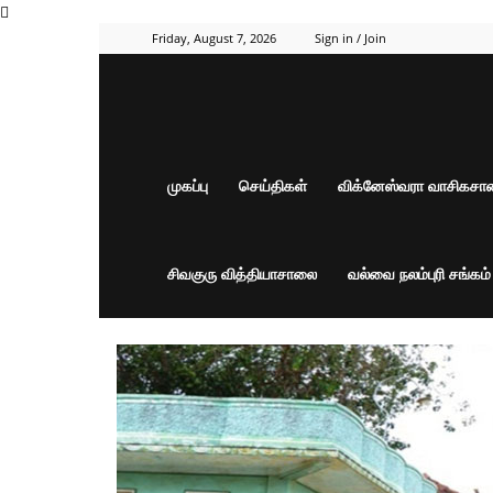
Friday, August 7, 2026
Sign in / Join
முகப்பு
செய்திகள்
விக்னேஸ்வரா வாசிகச
சிவகுரு வித்தியாசாலை
வல்வை நலம்புரி சங்கம