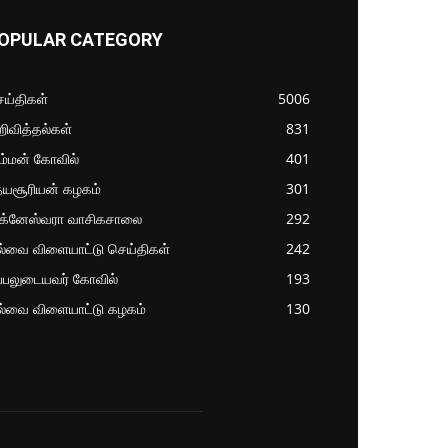
OPULAR CATEGORY
ய்திகள்
5006
ிவித்தல்கள்
831
ம்மன் கோவில்
401
தயசூரியன் கழகம்
301
ிக்னேஸ்வரா வாசிகசாலை
292
ல்வை விளையாட்டு செய்திகள்
242
்பலுடையவர் கோவில்
193
ல்வை விளையாட்டு கழகம்
130