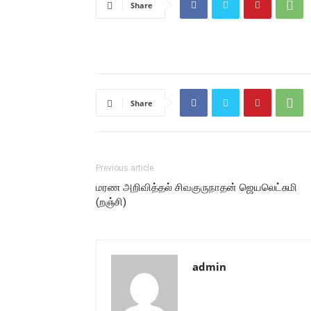
Share
Share
Previous article
மரண அறிவித்தல் சிவகுருநாதன் ஜெயலெட்சுமி
(றஞ்சி)
admin