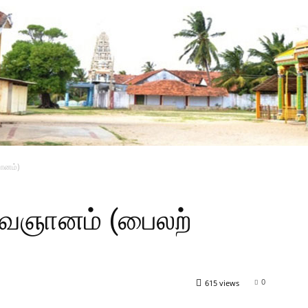
ானம்)
ிவஞானம் (பைலற்
0
615 views