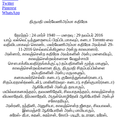
Twitter
Pinterest
WhatsApp
திருமதி மலர்வேணிஅம்மா கதிரேசு
தோற்றம் : 24 மார்ச் 1940 — மறைவு : 29 நவம்பர் 2016
யாழ். வல்வெட்டித்துறையைப் பிறப்பிடமாகவும், கனடா Toronto வை
வதிவிடமாகவும் கொண்ட மலர்வேணிஅம்மா கதிரேசு அவர்கள் 29-
11-2016 செவ்வாய்க்கிழமை அன்று காலமானார்.
அன்னார், காலஞ்சென்ற கதிரேசு அவர்களின் அன்பு மனைவியும்,
காலஞ்சென்றவர்களான வேலுச்சாமி
சௌபாக்கியவதி(தங்கக்குட்டி) தம்பதிகளின் மூத்த மகளும்,
காலஞ்சென்றவர்களான திரு. திருமதி சிதம்பரப்பிள்ளை
தம்பதிகளின் அன்பு மருமகளும்,
கனகமலர்(செல்வி- கனடா), குலோத்துங்கன்(கனடா),
சிதம்பரதாஸ்(லண்டன்), மாலினி(உஷா- கனடா), சதீஸ்குமார்(கனடா)
ஆகியோரின் அன்புத் தாயாரும்,
மயில்வாகனசுந்தரம், தவமணிதேவி, சிவபாதசுந்தரம், காலஞ்சென்ற
விமலாதேவி, நிர்மலாதேவி, அருள்மொழிதேவி ஆகியோரின் அன்புச்
சகோதரியும்,
அன்ரனி, நந்தினி, அனுசியா, காலஞ்சென்ற ஜீனதா, சிவபாலன்,
இளமஞ்சரி ஆகியோரின் அன்பு மாமியாரும்,
சுரேஸ்- தீபா, சுதன், சுதர்சன், கோபி- மயூரி, நடராஜா, நரேஸ்,