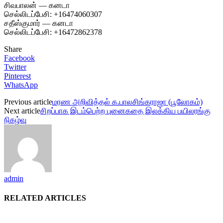
சிவபாலன் — கனடா
செல்லிடப்பேசி: +16474060307
சதீஸ்குமார் — கனடா
செல்லிடப்பேசி: +16472862378
Share
Facebook
Twitter
Pinterest
WhatsApp
Previous article
மரண அறிவித்தல் க.பாலசிங்கராஜா (பூலோகம்)
Next article
சிறப்பாக இடம்பெற்ற புனைகதை இலக்கிய பயிலரங்கு
நிகழ்வு
admin
RELATED ARTICLES