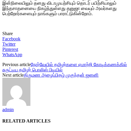
இன்நிலையிலும் தனது விடாமுயற்சியும் தொடர் பயிற்சியாலும்
இந்தசாதனையை நிகழ்ந்துள்ளது தனுஜா வையும் அவர்களது
பெற்றோர்களையும் நாங்களும் பாராட்டுகின்றோம்.
Share
Facebook
Twitter
Pinterest
WhatsApp
Previous article
நோர்வேயில் தமிழர்களை ஏமாற்றி கோடிக்கணக்கில்
சுருட்டிய தமிழர் பொலிஸ் பிடியில்
Next article
திருமண அழைப்பிதழ் முகுந்தன் ஜனனி
admin
RELATED ARTICLES