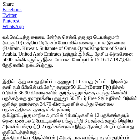
Share
Facebook
Twitter
Pinterest
WhatsApp
வல்வெட்டித்துறையை சேர்ந்த செல்வி தனுஜா யெயக்குமார்
(வயது10) மத்திய பிரதேசம் போபாலில் வளைகுடா நாடுகளான
(Bahrain. Kuwait. Sultanate of Oman.Qatar.Kingdom of Saudi
Arabia. United Arab Emirates )மற்றும் இந்திய தேசிய அளவிலான
5000 பள்ளிகளுக்கு இடையேயான போட்டியில் 15.16.17.18 ஆகிய
தேதிகளில் நடைபெற்றது.
இதில் பத்து வயது நிரம்பிய தனுஜா ( 11 வயது )உட்பட்ட இரண்டு
தனி நபர் பிரிவில் பங்கேற்ற தனுஜா50 மீட்டர்(Butter Fly) நீச்சல்
பிரிவில் 36.90 வினாடிகளில் குறித்த துராத்தை கடந்து வெள்ளி
பதக்கத்தை தனதாக்கிய தனுஜா 50 மீட்டர் Free Style நீச்சல் பிரிவில்
குறித்த துராத்தை 34.70 வினாடிகளில் கடந்து வென்கல
பதக்கத்தினை தனதாக்கியுள்ளார்
தமிழ்நாட்டிற்கு மாநில அளவில் 4 போட்டிகளில் 12 பதக்கங்களும்
தென் மண்டல 2 போட்டிகளில் பங்கு பற்றி 3 பதக்கங்களும் இந்திய
அளவில் பங்குபற்றி 2 பதக்கங்களும் இந்த ஆண்டு பெறப்படுள்ளது
குறிப்பிடத்தக்கது.
இந்தியாவில் ( திருச்சியில் ) அகதியாக வாழ்ந்து வரும் குடும்பம்