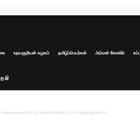
ாலை
உதயசூரியன் கழகம்
தமிழ்ப்பெயர்கள்
அம்மன் கோவில்
கப்
் ஐ.இ
ான தடகளப் போட்டித் தொடரில் உடுப்பிட்டி அ மி கல்லூரி ஐந்தாமிடம்