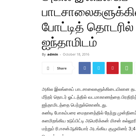
பாடசாலைகளுக்க
போட்டித் தொடரில் உ
ஐந்தாமிடம்
By
admin
-
October 18, 2016
Share
அகில இலங்கைப் பாடசாலைகளுக்கிடையிலான தடக
மீற்றர் தொடர் ஓட்டத்தில் வடமாகாணத்தை பிரதிநித்
ஐந்தாமிடத்தை பெற்றுக்கொண்டது.
கண்டி போகம்பரை மைதானத்தில் நேற்று முன்தினம்
களமிறங்கிய உடுப்பிட்டி அமெரிக்கன் மிசன் கல்லூ
மற்றும் ரி.ஈசன்ஆகியோர் அடங்கிய குழுவினர் 3;42