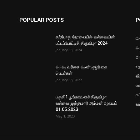
POPULAR POSTS
P
தற்போது நேரலையில்-வல்வையின்
செ
பட்டப்போட்டித் திருவிழா 2024
அற
January 13, 2024
அ
உ
அ-ஆ வரிசை ஆண் குழந்தை
பெயர்கள்
வ
January 18, 2022
வ
கப
பகுதி1 பூங்காவனத்திருவிழா
வல்வை முத்துமாரி அம்மன் ஆலயம்
வ
01.05.2023
May 1, 2023