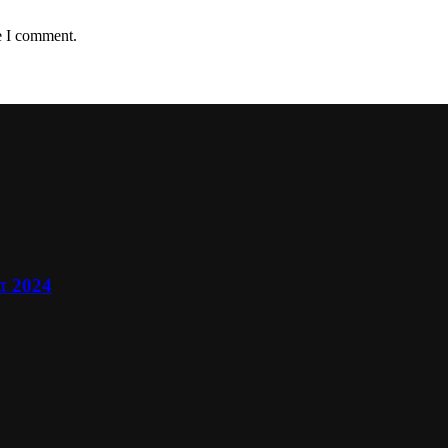
e I comment.
ா 2024