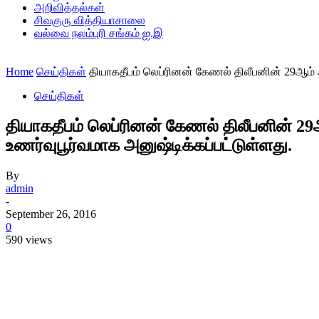
அறிவித்தல்கள்
சிவகுரு வித்தியாசாலை
வல்வை நலம்புரி சங்கம் ஐ.இ
Home
செய்திகள்
தியாகதீபம் லெப்ரினன் கேணல் திலீபனின் 29ஆம் 
செய்திகள்
தியாகதீபம் லெப்ரினன் கேணல் திலீபனின் 2
உணர்வுபூர்வமாக அனுஷ்டிக்கப்பட்டுள்ளது.
By
admin
-
September 26, 2016
0
590 views
Share