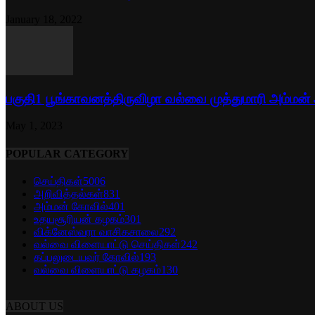
January 18, 2022
பகுதி1 பூங்காவனத்திருவிழா வல்வை முத்துமாரி அம்மன்
May 1, 2023
POPULAR CATEGORY
செய்திகள்
5006
அறிவித்தல்கள்
831
அம்மன் கோவில்
401
உதயசூரியன் கழகம்
301
விக்னேஸ்வரா வாசிகசாலை
292
வல்வை விளையாட்டு செய்திகள்
242
கப்பலுடையவர் கோவில்
193
வல்வை விளையாட்டு கழகம்
130
ABOUT US