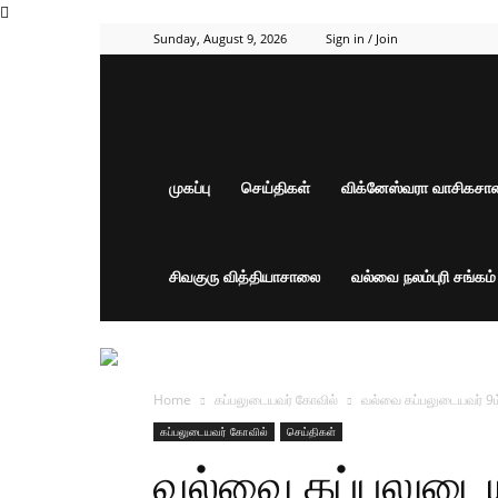
Sunday, August 9, 2026
Sign in / Join
முகப்பு
செய்திகள்
விக்னேஸ்வரா வாசிகச
சிவகுரு வித்தியாசாலை
வல்வை நலம்புரி சங்கம
Home
கப்பலுடையவர் கோவில்
வல்வை கப்பலுடையவர் 9ம்
கப்பலுடையவர் கோவில்
செய்திகள்
வல்வை கப்பலுடைய