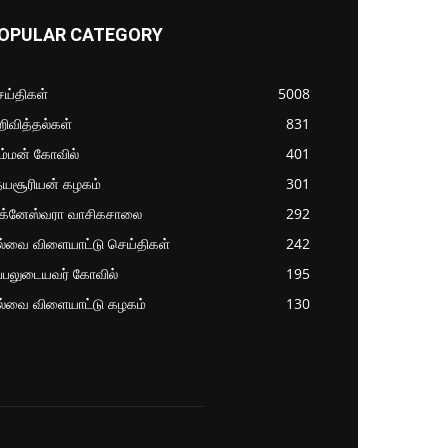
OPULAR CATEGORY
ய்திகள்
5008
ிவித்தல்கள்
831
ம்மன் கோவில்
401
தயசூரியன் கழகம்
301
ிக்னேஸ்வரா வாசிகசாலை
292
ல்வை விளையாட்டு செய்திகள்
242
்பலுடையவர் கோவில்
195
ல்வை விளையாட்டு கழகம்
130