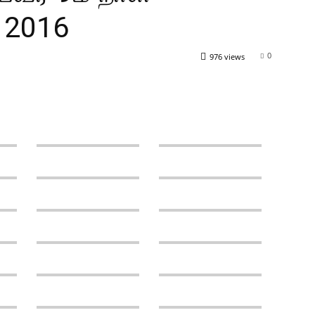
– 2016
0
976 views