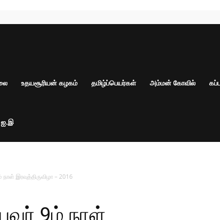
ாலை
உதயசூரியன் கழகம்
தமிழ்ப்பெயர்கள்
அம்மன் கோவில்
கப்
் ஐ.இ
 நாள் இரவுத்திருவிழா – 2016
வர் 9ம் நாள்