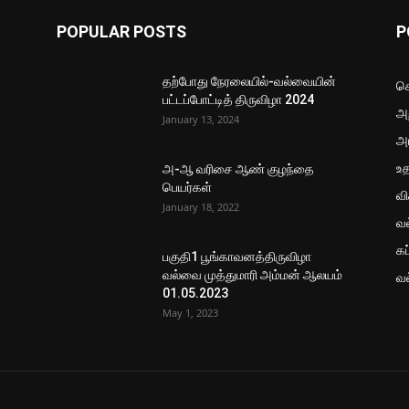
POPULAR POSTS
P
தற்போது நேரலையில்-வல்வையின்
செ
பட்டப்போட்டித் திருவிழா 2024
அற
January 13, 2024
அ
உ
அ-ஆ வரிசை ஆண் குழந்தை
பெயர்கள்
வ
January 18, 2022
வ
கப
பகுதி1 பூங்காவனத்திருவிழா
வல்வை முத்துமாரி அம்மன் ஆலயம்
வ
01.05.2023
May 1, 2023