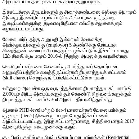
அடிப்படையில் தண்டிக்கப்படக் கூடிய குற்றமாகும்.
இச்சட்டத்தை மீறுபவர்களுக்கு சிறைத்தண்டனை அல்லது அபராதம்
அல்லது இரண்டும் வழங்கப்படும். அவ்வாறான குற்றத்தை
இழைப்பவர்களுக்கு குடிவரவு ரிதீயான எவ்வித சலுகைகளும்
வழங்கப்பட மாட்டாது.
வேலை பார்ப்பதற்கு அனுமதி இல்லாமல் வேலைக்கு
அமர்த்துபவர்களுக்கு (employor) 5 ஆண்டுக்கு மேற்படாத
சிறைத்தண்டனையும் அபராதமும் வழங்கப்படும். இச்சட்டமானது
12ம் திகதி ஆடி மாதம் 2016-ல் இருந்து அமுலுக்கு வருகின்றது.
வெளிநாட்டவர்களை வேலைக்கு அமர்த்துபவர் தொடர்பான
அனுமதிப் பத்திரம் வைத்திருப்பவர்கள் நிபுணத்துவக் கட்டணம்
(skill charge) செலுத்த நிர்ப்பந்திக்கப்பட்டுள்ளார்கள்.
உள்துறை அமைச்சு ஒரு வருடத்துக்கான நிபுணத்துவ கட்டணம் €
2,000யும் சிறிய அமைப்புகளுக்கும் தொண்டு நிறுவனங்களுக்கும்
நிபுணத்துவ கட்டணம் € 364 அறவிட தீர்மானித்துள்ளது.
ஆனால் PHD-level மற்றும் tier-4 மாணவர்கள் வேலை பார்க்கும்
குடிவரவு (tier-2) நிலைக்கு மாறும் போது இக்கட்டணம்
அறிவிடப்படமாட்டது, இந்த சட்ட மாற்றமானது சித்திரை மாதம் 2017
ஆண்டிலிருந்து நடைமுறைக்கு வரும்.
குடியிருப்புகளில் குடியிருப்பு தொடர்பான மாற்றங்கள் (Residential