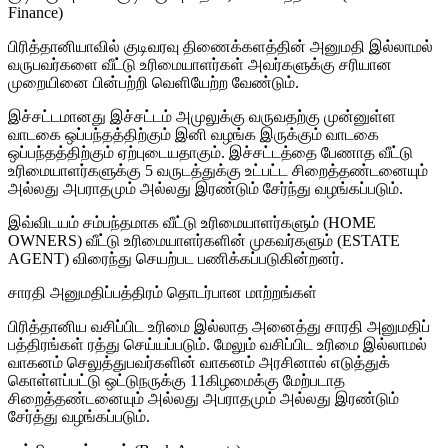
Finance)
பிரித்தானியாவில் குடிவரவு திணைக்களத்தின் அனுமதி இல்லாமல்
வருபவர்களை வீட்டு உரிமையாளர்கள் அவர்களுக்கு சரியான
முறையினை பின்பற்றி வெளியேற்ற வேண்டும்.
இச்சட்டமானது இச்சட்டம் அமுலுக்கு வருவதற்கு முன்னுள்ள
வாடகை ஒப்பந்தத்திற்கும் இனி வழங்க இருக்கும் வாடகை
ஒப்பந்தத்திற்கும் ஏற்புடையதாகும். இச்சட்டத்தை பேணாத வீட்டு
உரிமையாளர்களுக்கு 5 வருடத்துக்கு உட்பட்ட சிறைத்தண்டனையும்
அல்லது அபராதமும் அல்லது இரண்டும் சேர்ந்து வழங்கப்படும்.
இவ்விடயம் சம்பந்தமாக வீட்டு உரிமையாளர்களும் (HOME
OWNERS) வீட்டு உரிமையாளர்களின் முகவர்களும் (ESTATE
AGENT) விரைந்து செயற்பட பணிக்கப்படுகின்றனர்.
சாரதி அனுமதிப்பத்திரம் தொடர்பான மாற்றங்கள்
பிரித்தானிய வசிப்பிட உரிமை இல்லாத அனைத்து சாரதி அனுமதிப்
பத்திரங்கள் ரத்து செய்யப்படும். மேலும் வசிப்பிட உரிமை இல்லாமல்
வாகனம் செலுத்துபவர்களின் வாகனம் அரசினால் எடுத்துக்
கொள்ளப்பட்டு ஒட்டுநருக்கு 11கிழமைக்கு மேற்படாத
சிறைத்தண்டனையும் அல்லது அபராதமும் அல்லது இரண்டும்
சேர்த்து வழங்கப்படும்.