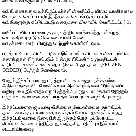
வங்கி கணக்குகள் (Bank Accounts)
வங்கி கணக்கு வைத்திருப்பவர்களின் வசிப்பிட உரிமை வங்கிகளால்
சோதனை செய்யப்படும்இ இதனை செயல்படுத்தப்படும்
வங்கிகளுக்கு கட்டுப்பாட்டு வரைமுறை விரைவில் வெளியிடப்படும்.
வசிப்பிட உரிமையினை குடிவரவுத் திணைக்களத்துடன் உறுதி
செய்வதில் ஏற்படும் செலவை வங்கி அதன்
வாடிக்கையாளரிடமிருந்து பெற்றுக் கொள்ளப்படும்.
பிரித்தானியா வசிப்பிடவுரிமை இல்லாமல் வசிப்பவர்களின் வங்கிக்
கணக்குகள் நிறுத்தப்படும் அல்லது நீதிமன்ற அனுமதியுடன்
குறிப்பிட்ட கணக்குகள் உறைவு நிலை அனுமதியை (FROZEN
ORDER)) பெற்றுக் கொள்ளலாம்.
மேலும் இச்சட்டமானது பிரித்தானிய காவல்துறைக்கு உள்ள
அதிகாரத்தை விட மேலதிகமான அதிகாரத்தினை பிரித்தானிய
வதிவுடமை இல்லாதவரை பிடித்தல் அவரது உடமைகளை தேடுதல்
மற்றும் உடமைகளை கைப்பற்றுதல் தொடர்பாக வழங்கியுள்ளது.
இச்சட்டமானது குடிவரவு விதிகளை மீறுபவர்களை குற்றவியல்
தண்டனைக்கு உள்ளானவர்களுக்கும் மேலாக தண்டிக்கின்றது.
இச்சட்டம் வரைவு நிலையில் இருக்கும் போது பல்வேறுபட்ட
விமர்சனங்களை சந்தித்தாலும் எந்தவித எதிர்ப்பும் இல்லாமல்
சட்டமாகியுள்ளது.