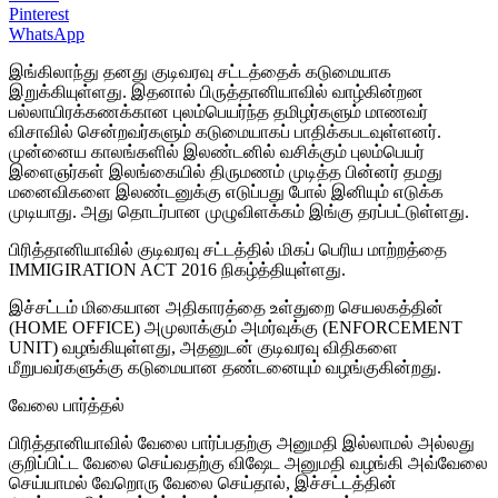
Pinterest
WhatsApp
இங்கிலாந்து தனது குடிவரவு சட்டத்தைக் கடுமையாக
இறுக்கியுள்ளது. இதனால் பிருத்தானியாவில் வாழ்கின்றன
பல்லாயிரக்கணக்கான புலம்பெயர்ந்த தமிழர்களும் மாணவர்
விசாவில் சென்றவர்களும் கடுமையாகப் பாதிக்கபடவுள்ளனர்.
முன்னைய காலங்களில் இலண்டனில் வசிக்கும் புலம்பெயர்
இளைஞர்கள் இலங்கையில் திருமணம் முடித்த பின்னர் தமது
மனைவிகளை இலண்டனுக்கு எடுப்பது போல் இனியும் எடுக்க
முடியாது. அது தொடர்பான முழுவிளக்கம் இங்கு தரப்பட்டுள்ளது.
பிரித்தானியாவில் குடிவரவு சட்டத்தில் மிகப் பெரிய மாற்றத்தை
IMMIGIRATION ACT 2016 நிகழ்த்தியுள்ளது.
இச்சட்டம் மிகையான அதிகாரத்தை உள்துறை செயலகத்தின்
(HOME OFFICE) அமுலாக்கும் அமர்வுக்கு (ENFORCEMENT
UNIT) வழங்கியுள்ளது, அதனுடன் குடிவரவு விதிகளை
மீறுபவர்களுக்கு கடுமையான தண்டனையும் வழங்குகின்றது.
வேலை பார்த்தல்
பிரித்தானியாவில் வேலை பார்ப்பதற்கு அனுமதி இல்லாமல் அல்லது
குறிப்பிட்ட வேலை செய்வதற்கு விஷேட அனுமதி வழங்கி அவ்வேலை
செய்யாமல் வேறொரு வேலை செய்தால், இச்சட்டத்தின்