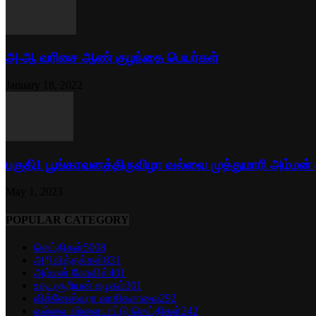
அ-ஆ வரிசை ஆண் குழந்தை பெயர்கள்
January 18, 2022
பகுதி1 பூங்காவனத்திருவிழா வல்வை முத்துமாரி அம்மன்
May 1, 2023
POPULAR CATEGORY
செய்திகள்
5008
அறிவித்தல்கள்
831
அம்மன் கோவில்
401
உதயசூரியன் கழகம்
301
விக்னேஸ்வரா வாசிகசாலை
292
வல்வை விளையாட்டு செய்திகள்
242