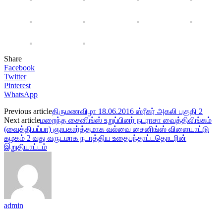
Share
Facebook
Twitter
Pinterest
WhatsApp
Previous article
திருமணவிழா 18.06.2016 ஸ்ரீகர் அகலி பகுதி 2
Next article
மறைந்த சைனிங்ஸ் உறுப்பினர் நடராசா வைத்திலிங்கம்
(வைத்தியப்பா) ஞாபகார்த்தமாக வல்வை சைனிங்ஸ் விளையாட்டு
கழகம் 2 வது வருடமாக நடாத்திய உதைபந்தாட்டதொடரின்
இறுதியாட்டம்
admin