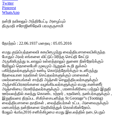
Twitter
Pinterest
WhatsApp
நன்றி நவிலலும் அந்தியேட்டி அழைப்பும்
திருமதி சரோஜினிதேவி பரமகுருசாமி
தோற்றம் : 22.06.1937 மறைவு : 05.05.2016
எமது குடும்பத்தலைவி சுகயீனமுற்று வைத்தியசாலையிலிருந்த
போதும் அவர் எங்களை விட்டுப் பிரிந்த செய்தி கேட்டு
அருகிலிருந்து உடலாலும் உள்ளத்தாலும் துணை நின்றோர்க்கும்
நேரிலும் தொலைபேசி மூலமும் ஆறுதல் கூறி துக்கம்
பகிர்ந்தவர்களுக்கும் உண்டி கொடுத்தோர்க்கும் உடனிருந்து
தேவையான உதவிகள் செய்தவர்களுக்கும் மாலைகள் ,
மலர்வளையங்கள் சாத்தி அஞ்சலி செலுத்தியவர்களுக்கும்
அஞ்சலிப்பிரசுரங்களை வழங்கியவர்களுக்கும் எமது கண்ணீர்
அஞ்சலியை பிரசுரித்தவர்களுக்கும் , மரணக்கிரியை மற்றும் இறுதி
ஊர்வலத்தில் கலந்து கொண்ட உற்றார் , உறவினர், நண்பர்களுக்கும் ,
இறுதிவரை திறம்பட சிகிச்சையளித்த St Georage”s (Tooting)
வைத்தியசாலை தாதிகள் , வைத்தியர்கள் உட்பட அனைவருக்கும்
மனமார்ந்த நன்றிகளை தெரிவித்துக் கொள்கின்றோம்.
மேலும் 4ஃ6ஃ2016 சனிக்கிழமை எமது இல.லத்தில் நடைபெறும்