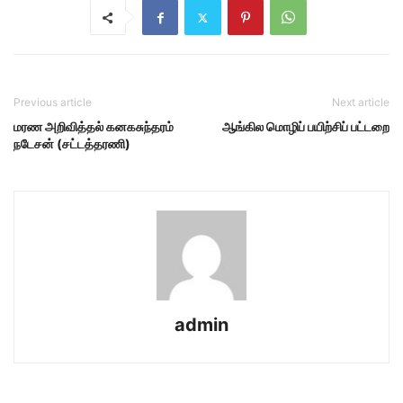
Previous article
Next article
மரண அறிவித்தல் கனகசுந்தரம்
ஆங்கில மொழிப் பயிற்சிப் பட்டறை
நடேசன் (சட்டத்தரணி)
admin