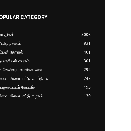
OPULAR CATEGORY
ய்திகள்
5006
ிவித்தல்கள்
831
ம்மன் கோவில்
401
தயசூரியன் கழகம்
301
ிக்னேஸ்வரா வாசிகசாலை
292
ல்வை விளையாட்டு செய்திகள்
242
்பலுடையவர் கோவில்
193
ல்வை விளையாட்டு கழகம்
130