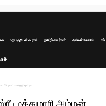
ாலை
உதயசூரியன் கழகம்
தமிழ்ப்பெயர்கள்
அம்மன் கோவில்
கப்
் ஐ.இ
ன் 9ம் நாள் பகல்த்திருவிழா
ரீ முத்துமாரி அம்மன்