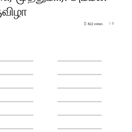
ருவிழா
0
822 views