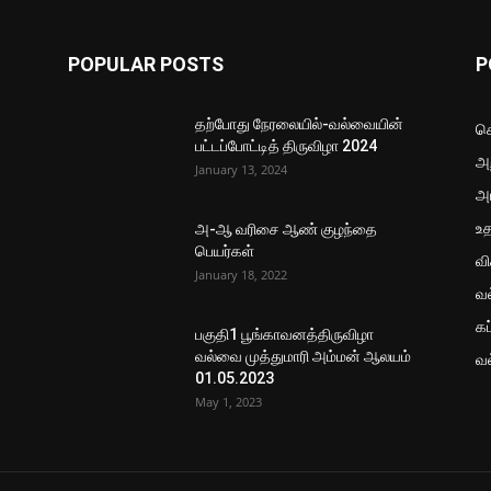
POPULAR POSTS
P
தற்போது நேரலையில்-வல்வையின்
செ
பட்டப்போட்டித் திருவிழா 2024
அற
January 13, 2024
அ
உ
அ-ஆ வரிசை ஆண் குழந்தை
பெயர்கள்
வ
January 18, 2022
வ
கப
பகுதி1 பூங்காவனத்திருவிழா
வல்வை முத்துமாரி அம்மன் ஆலயம்
வ
01.05.2023
May 1, 2023