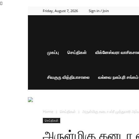
Friday, August 7, 2026
Sign in / Join
முகப்பு
செய்திகள்
விக்னேஸ்வரா வாசிகச
சிவகுரு வித்தியாசாலை
வல்வை நலம்புரி சங்கம
Home
செய்திகள்
அருள்மிகு கனடா ஸ்ரீ முத்துமாரி அம்ம
செய்திகள்
அருள்மிகு கனடா ஸ்