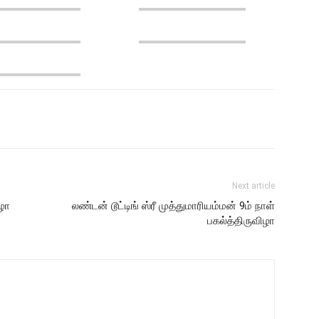
Next article
ிழா
லண்டன் டூட்டிங் ஸ்ரீ முத்துமாரியம்மன் 9ம் நாள்
பகல்த்திருவிழா