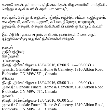
கலைமோகன், தர்மராசா, ரத்தினகாந்தன், மிருணாளினி, சாந்தினி,
செந்துயா ஆகியோரின் அன்பு மாமனாரும்,
சுதர்ஷன், செந்தூரி, சுஜீவன், ரஞ்சித், சஞ்சித், திவ்யா, வஜீத்குமார்,
வைஷ்ணவி, கனிகா, அஜானி, கபிஷா, நிரோஷா, ராஜராஜன்,
ஜதுஷன், அக்ஷகி, அக்ஷரா ஆகியோரின் பாசமிகு பேரனும் ஆவார்.
இவ் அறிவித்தலை உற்றார், உறவினர், நண்பர்கள் அனைவரும்
ஏற்றுக்கொள்ளுமாறு கேட்டுக்கொள்கின்றோம்.
தகவல்
குடும்பத்தினர்
நிகழ்வுகள்
பார்வைக்கு
திகதி: திங்கட்கிழமை 18/04/2016, 03:00 பி.ப — 05:00 பி.ப
முகவரி: Glendale Funeral Home & Cemetery, 1810 Albion Road,
Etobicoke, ON M9W 5T1, Canada
கிரியை
திகதி: திங்கட்கிழமை 18/04/2016, 05:00 பி.ப — 06:00 பி.ப
முகவரி: Glendale Funeral Home & Cemetery, 1810 Albion Road,
Etobicoke, ON M9W 5T1, Canada
தகனம்
திகதி: திங்கட்கிழமை 18/04/2016, 06:00 பி.ப
முகவரி: Glendale Funeral Home & Cemetery, 1810 Albion Road,
Etobicoke, ON M9W 5T1, Canada