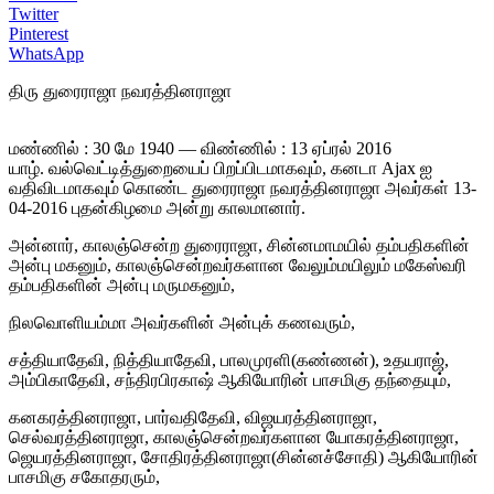
Twitter
Pinterest
WhatsApp
திரு துரைராஜா நவரத்தினராஜா
மண்ணில் : 30 மே 1940 — விண்ணில் : 13 ஏப்ரல் 2016
யாழ். வல்வெட்டித்துறையைப் பிறப்பிடமாகவும், கனடா Ajax ஐ
வதிவிடமாகவும் கொண்ட துரைராஜா நவரத்தினராஜா அவர்கள் 13-
04-2016 புதன்கிழமை அன்று காலமானார்.
அன்னார், காலஞ்சென்ற துரைராஜா, சின்னமாமயில் தம்பதிகளின்
அன்பு மகனும், காலஞ்சென்றவர்களான வேலும்மயிலும் மகேஸ்வரி
தம்பதிகளின் அன்பு மருமகனும்,
நிலவொளியம்மா அவர்களின் அன்புக் கணவரும்,
சத்தியாதேவி, நித்தியாதேவி, பாலமுரளி(கண்ணன்), உதயராஜ்,
அம்பிகாதேவி, சந்திரபிரகாஷ் ஆகியோரின் பாசமிகு தந்தையும்,
கனகரத்தினராஜா, பார்வதிதேவி, விஜயரத்தினராஜா,
செல்வரத்தினராஜா, காலஞ்சென்றவர்களான யோகரத்தினராஜா,
ஜெயரத்தினராஜா, சோதிரத்தினராஜா(சின்னச்சோதி) ஆகியோரின்
பாசமிகு சகோதரரும்,