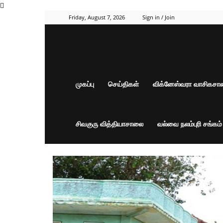
Friday, August 7, 2026
Sign in / Join
முகப்பு
செய்திகள்
விக்னேஸ்வரா வாசிகச
சிவகுரு வித்தியாசாலை
வல்வை நலம்புரி சங்கம