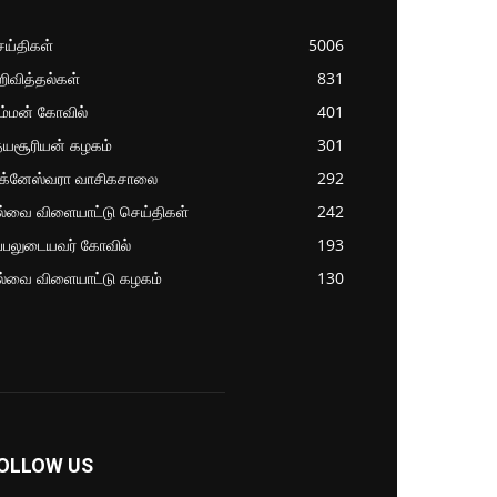
ய்திகள்
5006
ிவித்தல்கள்
831
ம்மன் கோவில்
401
தயசூரியன் கழகம்
301
ிக்னேஸ்வரா வாசிகசாலை
292
ல்வை விளையாட்டு செய்திகள்
242
்பலுடையவர் கோவில்
193
ல்வை விளையாட்டு கழகம்
130
OLLOW US