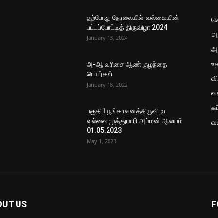
தற்போது நேரலையில்-வல்வையின்
செ
பட்டப்போட்டித் திருவிழா 2024
அற
January 13, 2024
அ
உ
அ-ஆ வரிசை ஆண் குழந்தை
பெயர்கள்
வ
January 18, 2022
வ
கப
பகுதி1 பூங்காவனத்திருவிழா
வல்வை முத்துமாரி அம்மன் ஆலயம்
வ
01.05.2023
May 1, 2023
OUT US
F