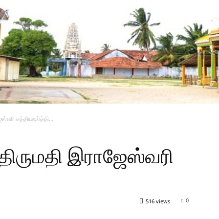
்வரி சத்தியமூர்த்தி…
திருமதி இராஜேஸ்வரி
0
516 views