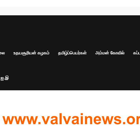
ாலை
உதயசூரியன் கழகம்
தமிழ்ப்பெயர்கள்
அம்மன் கோவில்
கப்
் ஐ.இ