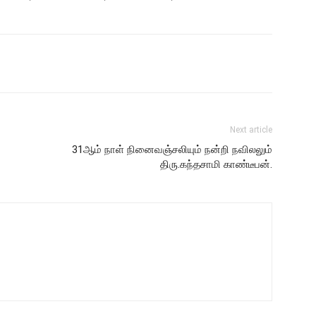
Next article
31ஆம் நாள் நினைவஞ்சலியும் நன்றி நவிலலும்
திரு.கந்தசாமி காண்டீபன்.