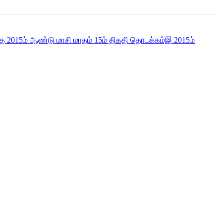
த 2015ம் ஆண்டு மாசி மாதம் 15ம் திகதி தொடக்கம்இ 2015ம்