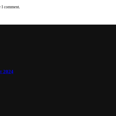
e I comment.
ா 2024