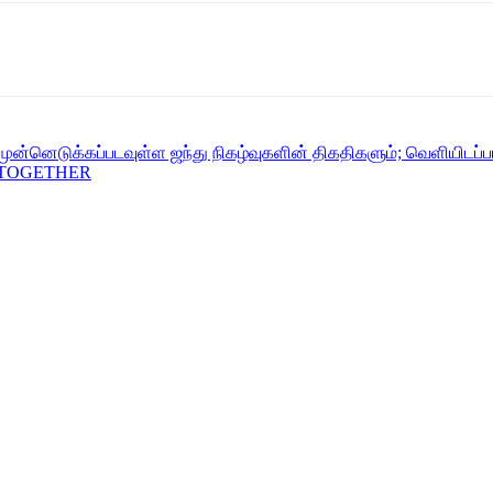
முன்னெடுக்கப்படவுள்ள ஜந்து நிகழ்வுகளின் திகதிகளும்; வெளியிடப்
 TOGETHER