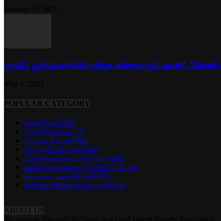
January 18, 2022
பகுதி1 பூங்காவனத்திருவிழா வல்வை முத்துமாரி அம்மன்
May 1, 2023
POPULAR CATEGORY
செய்திகள்
5008
அறிவித்தல்கள்
831
அம்மன் கோவில்
401
உதயசூரியன் கழகம்
301
விக்னேஸ்வரா வாசிகசாலை
292
வல்வை விளையாட்டு செய்திகள்
242
கப்பலுடையவர் கோவில்
195
வல்வை விளையாட்டு கழகம்
130
ABOUT US
We provide you with the latest news and videos straight from valvai.