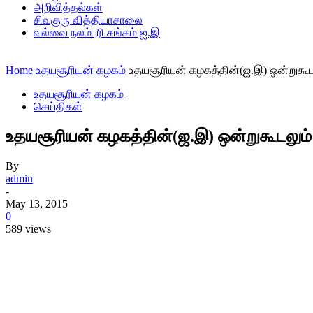
அறிவித்தல்கள்
சிவகுரு வித்தியாசாலை
வல்வை நலம்புரி சங்கம் ஐ.இ
Home
உதயசூரியன் கழகம்
உதயசூரியன் கழகத்தின்(ஜ.இ) ஒன்றுகூடல
உதயசூரியன் கழகம்
செய்திகள்
உதயசூரியன் கழகத்தின்(ஜ.இ) ஒன்றுகூடலும் 
By
admin
-
May 13, 2015
0
589 views
Share