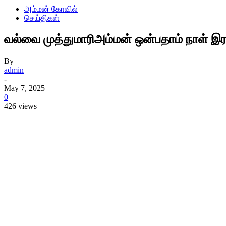
அம்மன் கோவில்
செய்திகள்
வல்வை முத்துமாரிஅம்மன் ஒன்பதாம் நாள் இரவ
By
admin
-
May 7, 2025
0
426 views
Share