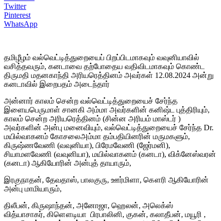
Twitter
Pinterest
WhatsApp
தமிழீழம் வல்வெட்டித்துறையைப் பிறப்பிடமாகவும் வவுனியாவில்
வசித்தவரும், கனடாவை தற்போதைய வதிவிடமாகவும் கொண்ட
திருமதி மதனகாந்தி அரியரெத்தினம் அவர்கள் 12.08.2024 அன்று
கனடாவில் இறைபதம் அடைந்தார்
அன்னார் காலம் சென்ற வல்வெட்டித்துறையைச் சேர்ந்த
இளையபெருமாள் சானகி அம்மா அவர்களின் கனிஷ்ட புத்திரியும்,
காலம் சென்ற அரியரெத்தினம் (சின்ன அரியம் மாஸ்டர் )
அவர்களின் அன்பு மனைவியும், வல்வெட்டித்துறையைச் சேர்ந்த Dr.
மயில்வாகனம் கோசலைஅம்மா தம்பதியினரின் மருமகளும்,
கிருஷ்ணவேணி (வவுனியா), பிரேமவேணி (ஜேர்மனி),
சியாமளவேணி (வவுனியா), மயில்வாகனம் (கனடா), விக்னேஸ்வரன்
(கனடா) ஆகியோரின் அன்புத் தாயாரும்,
இரகுநாதன், தேவதாஸ், பாலகுரு, ஊர்மிளா, கௌரி ஆகியோரின்
அன்பு மாமியாரும்,
திலீபன், கிருஷாந்தன், அனோஜா, ஹெலன், அலெக்ஸ்
வித்யாசாகர், கிளௌடியா
பிரபாலினி, குகன், கலாதீபன், மயூரி ,