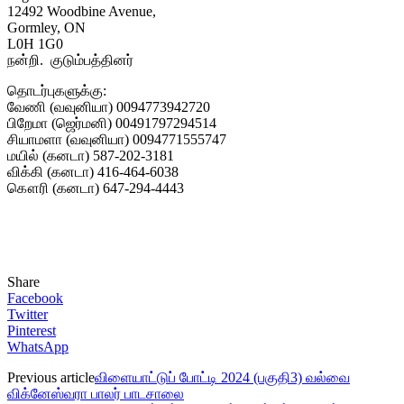
12492 Woodbine Avenue,
Gormley, ON
L0H 1G0
நன்றி. குடும்பத்தினர்
தொடர்புகளுக்கு:
வேணி (வவுனியா) 0094773942720
பிறேமா (ஜெர்மனி) 00491797294514
சியாமளா (வவுனியா) 0094771555747
மயில் (கனடா) 587-202-3181
விக்கி (கனடா) 416-464-6038
கௌரி (கனடா) 647-294-4443
Share
Facebook
Twitter
Pinterest
WhatsApp
Previous article
விளையாட்டுப் போட்டி 2024 (பகுதி3) வல்வை
விக்னேஸ்வரா பாலர் பாடசாலை