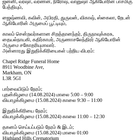
ஜனனி, வர்ஷா, வர்ணன், நிரோஷ், வானுஷா ஆகியோரின் பாசமிகு
பேத்தியும்,
ஜைஷ்ணவி, கவின், அபிரதி, துருவன், விகாஷ், ஸ்கைலா, றேடன்
ஆகியோரின் அருமைப் பூட்டியும்,
காலம் சென்றவர்களான சிறத்தானந்தர், திருநாவுக்கரசு,
தையல்நாயகி, கதிர்காமர், அருணாசலேந்திரர் ஆகியோரின்
அருமை சகோதரியுமாவார்.
அன்னாரது இறுதிக்கிரியைகள் பற்றிய விபரம்:
Chapel Ridge Funeral Home
8911 Woodbine Ave,
Markham, ON
L3R 5GI
பார்வையிடும் நேரம்;
புதன்கிழமை (14.08.2024) மாலை 5:00 – 9:00
வியாழக்கிழமை (15.08.2024) காலை 9:30 – 11:00
இறுதிக்கிரியை நேரம்;
வியாழக்கிழமை (15.08.2024) காலை 11:00 – 12:30
தகனம் செய்யப்படும் நேரம் & இடம்;
வியாழக்கிழமை (15.08.2024) மாலை 01:00
Highland Hills Crematorium