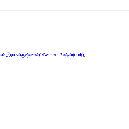
கம் இராமகிருஷ்ணன்( சின்ராசா மேத்திரியார்))