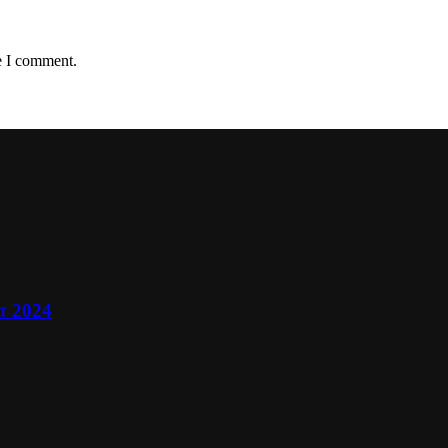
e I comment.
ா 2024