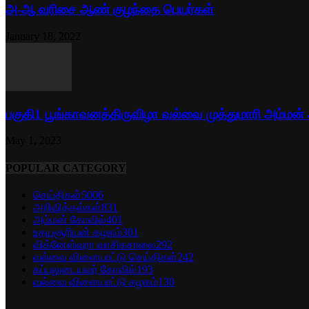
அ-ஆ வரிசை ஆண் குழந்தை பெயர்கள்
January 18, 2022
பகுதி1 பூங்காவனத்திருவிழா வல்வை முத்துமாரி அம்மன்
May 1, 2023
POPULAR CATEGORY
செய்திகள்
5006
அறிவித்தல்கள்
831
அம்மன் கோவில்
401
உதயசூரியன் கழகம்
301
விக்னேஸ்வரா வாசிகசாலை
292
வல்வை விளையாட்டு செய்திகள்
242
கப்பலுடையவர் கோவில்
193
வல்வை விளையாட்டு கழகம்
130