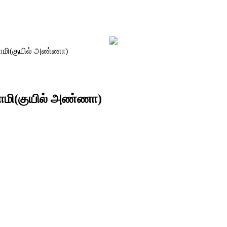
ாமி(குயில் அண்ணா)
ாமி(குயில் அண்ணா)