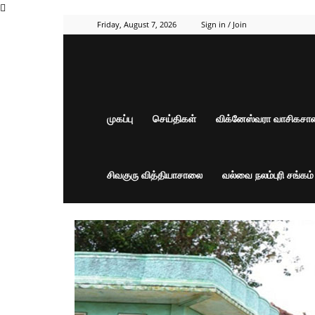
Friday, August 7, 2026
Sign in / Join
முகப்பு
செய்திகள்
விக்னேஸ்வரா வாசிகச
சிவகுரு வித்தியாசாலை
வல்வை நலம்புரி சங்கம