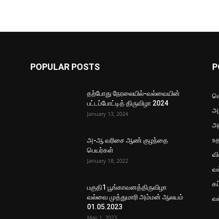
POPULAR POSTS
P
தற்போது நேரலையில்-வல்வையின்
செ
பட்டப்போட்டித் திருவிழா 2024
அற
January 13, 2024
அ
உ
அ-ஆ வரிசை ஆண் குழந்தை
பெயர்கள்
வ
January 18, 2022
வ
கப
பகுதி1 பூங்காவனத்திருவிழா
வல்வை முத்துமாரி அம்மன் ஆலயம்
வ
01.05.2023
May 1, 2023