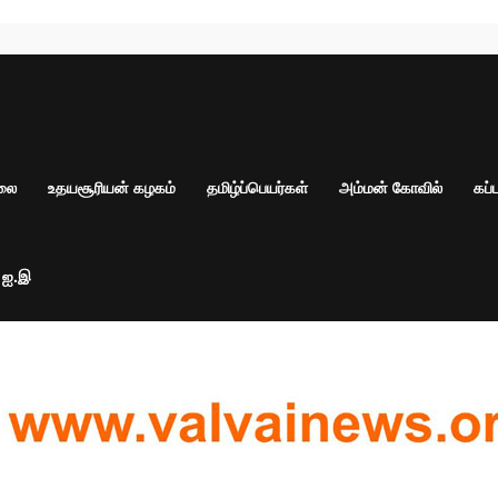
ாலை
உதயசூரியன் கழகம்
தமிழ்ப்பெயர்கள்
அம்மன் கோவில்
கப்
் ஐ.இ