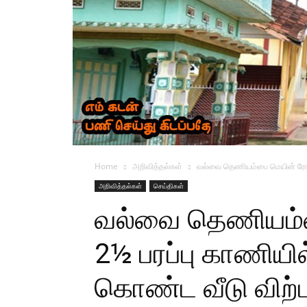
Home
அறிவித்தல்கள்
வல்வை தெணியம்பை மெயின் ரோட்
அறிவித்தல்கள்
செய்திகள்
வல்வை தெணியம்ப
2½ பரப்பு காணிய
கொண்ட வீடு விற்