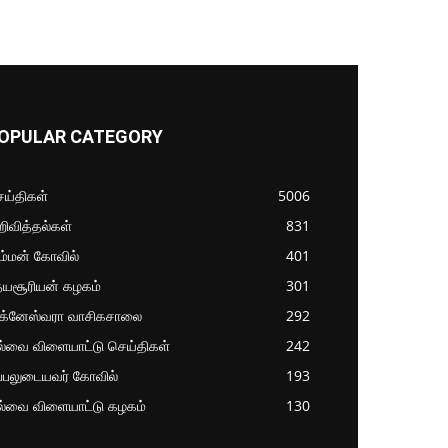
OPULAR CATEGORY
ய்திகள்
5006
ிவித்தல்கள்
831
ம்மன் கோவில்
401
தயசூரியன் கழகம்
301
ிக்னேஸ்வரா வாசிகசாலை
292
ல்வை விளையாட்டு செய்திகள்
242
்பலுடையவர் கோவில்
193
ல்வை விளையாட்டு கழகம்
130