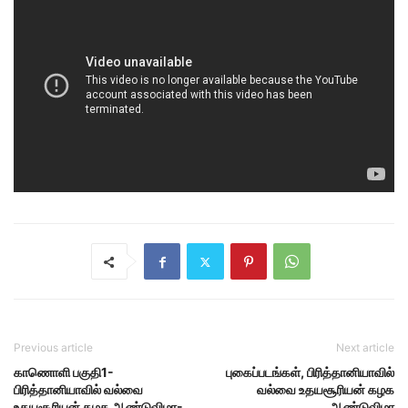
Previous article
Next article
காணொளி பகுதி1-
புகைப்படங்கள், பிரித்தானியாவில்
பிரித்தானியாவில் வல்வை
வல்வை உதயசூரியன் கழக
உதயசூரியன் கழக ஆண்டுவிழா-
ஆண்டுவிழா