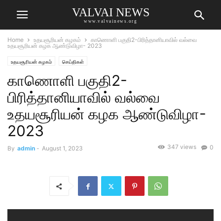
VALVAI NEWS
www.valvainews.org
Home
உதயசூரியன் கழகம்
காணொளி பகுதி2-பிரித்தானியாவில் வல்வை
உதயசூரியன் கழக ஆண்டுவிழா- 2023
உதயசூரியன் கழகம்
செய்திகள்
காணொளி பகுதி2-
பிரித்தானியாவில் வல்வை
உதயசூரியன் கழக ஆண்டுவிழா-
2023
347 views
0
By
admin
-
August 1, 2023