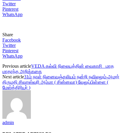
Twitter
Pinterest
WhatsApp
Share
Facebook
Twitter
Pinterest
WhatsApp
Previous article
VEDA கல்வி நிலையத்தின் வைகாசி மாத
மாதாந்த அறிக்ககை
Next article
31ம் நாள் நினைவஞ்சலியும் நன்றி நவிலலும்-அமரர்
திருமதி சிவஈஸ்வரி அம்மா ( சின்னவா) வேலுப்பிள்ளை (
மேஸ்த்திரியர் )
admin