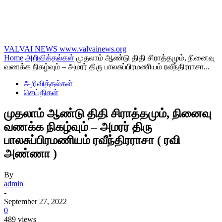
VALVAI NEWS
www.valvainews.org
Home
அறிவித்தல்கள்
முதலாம் ஆண்டு திதி சிராத்தமும், நினைவு
வணக்க நிகழ்வும் – அமரர் திரு பாலசுப்பிரமணியம் ரவீந்திரராசா...
அறிவித்தல்கள்
செய்திகள்
முதலாம் ஆண்டு திதி சிராத்தமும், நினைவு
வணக்க நிகழ்வும் – அமரர் திரு
பாலசுப்பிரமணியம் ரவீந்திரராசா ( ரவி
அண்ணா )
By
admin
-
September 27, 2022
0
489 views