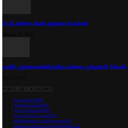
அ-ஆ வரிசை ஆண் குழந்தை பெயர்கள்
January 18, 2022
பகுதி1 பூங்காவனத்திருவிழா வல்வை முத்துமாரி அம்மன்
May 1, 2023
POPULAR CATEGORY
செய்திகள்
5008
அறிவித்தல்கள்
831
அம்மன் கோவில்
401
உதயசூரியன் கழகம்
301
விக்னேஸ்வரா வாசிகசாலை
292
வல்வை விளையாட்டு செய்திகள்
242