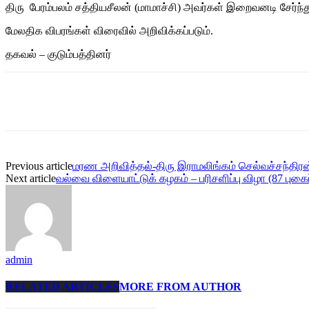
திரு பேரம்பலம் சத்தியசீலன் (மாமாச்சி) அவர்கள் இறைவனடி சேர்ந்த
மேலதிக விபரங்கள் விரைவில் அறிவிக்கப்படும்.
தகவல் – குடும்பத்தினர்
Share
Previous article
மரண அறிவித்தல்-திரு இராமலிங்கம் செல்வச்சந்திரன
Next article
வல்வை விளையாட்டுக் கழகம் – பரிசளிப்பு விழா (87 புகை
admin
RELATED ARTICLES
MORE FROM AUTHOR