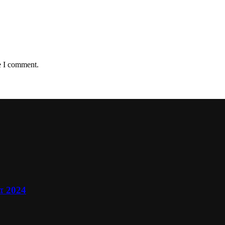
e I comment.
ா 2024