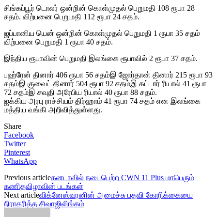
சிங்கப்பூர் டொலர் ஒன்றின் கொள்முதல் பெறுமதி 108 ரூபா 28
சதம். விற்பனை பெறுமதி 112 ரூபா 24 சதம்.
ஜப்பானிய யென் ஒன்றின் கொள்முதல் பெறுமதி 1 ரூபா 35 சதம்
விற்பனை பெறுமதி 1 ரூபா 40 சதம்.
இந்திய ரூபாவின் பெறுமதி இலங்கை ரூபாவில் 2 ரூபா 37 சதம்.
பஹ்ரேன் தினார் 406 ரூபா 56 சதம்இ ஜோர்தான் தினார் 215 ரூபா 93
சதம்இ குவைட் தினார் 504 ரூபா 92 சதம்இ கட்டார் ரியால் 41 ரூபா
72 சதம்இ சவுதி அரேபிய ரியால் 40 ரூபா 88 சதம்.
ஐக்கிய அரபு ராச்சியம் திர்ஹாம் 41 ரூபா 74 சதம் என இலங்கை
மத்திய வங்கி அறிவித்துள்ளது.
Share
Facebook
Twitter
Pinterest
WhatsApp
Previous article
கனடாவில் நடைபெற்ற CWN 11 Plus மாபெரும்
கணிதவிழாவின் படங்கள்
Next article
விக்னேஸ்வரனின் அமைச்சு பதவி கோரிக்கையை
நிராகரித்த சிவாஜிலிங்கம்