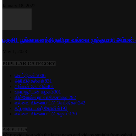
January 18, 2022
பகுதி1 பூங்காவனத்திருவிழா வல்வை முத்துமாரி அம்மன்
May 1, 2023
POPULAR CATEGORY
செய்திகள்
5006
அறிவித்தல்கள்
831
அம்மன் கோவில்
401
உதயசூரியன் கழகம்
301
விக்னேஸ்வரா வாசிகசாலை
292
வல்வை விளையாட்டு செய்திகள்
242
கப்பலுடையவர் கோவில்
193
வல்வை விளையாட்டு கழகம்
130
ABOUT US
We provide you with the latest news and videos straight from valvai.