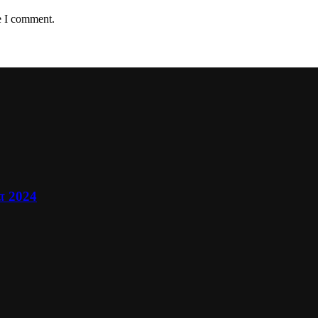
e I comment.
ா 2024