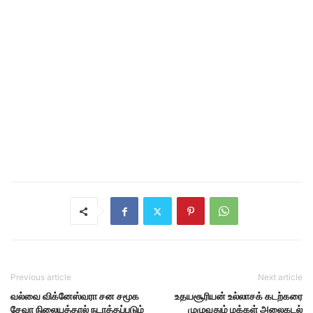
Previous article
Next article
வல்வை விக்னேஸ்வரா சன சமூக
உதயசூரியன் உல்லாசக் கடற்கரை
சேவா நிலையத்தால் நடாத்தப்படும்
முழுவதும் மக்கள் அலைகடல்