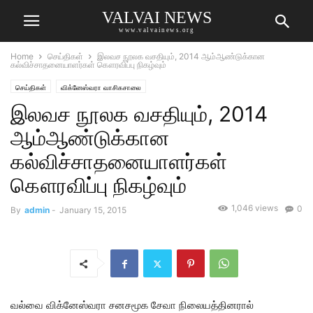
VALVAI NEWS
www.valvainews.org
Home
செய்திகள்
இலவச நூலக வசதியும், 2014 ஆம்ஆண்டுக்கான
கல்விச்சாதனையாளர்கள் கௌரவிப்பு நிகழ்வும்
செய்திகள்
விக்னேஸ்வரா வாசிகசாலை
இலவச நூலக வசதியும், 2014
ஆம்ஆண்டுக்கான
கல்விச்சாதனையாளர்கள்
கௌரவிப்பு நிகழ்வும்
1,046 views
0
By
admin
-
January 15, 2015
வல்வை விக்னேஸ்வரா சனசமூக சேவா நிலையத்தினரால்