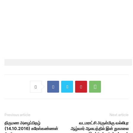
Previous article
Next article
திருமண அழைப்பிதழ்
வடமராட்சி அருள்மிகு வல்லிபுர
(14.10.2016) சுரேஸ்கண்ணன்
ஆழ்வார் ஆலயத்தில் இன் றுகாலை