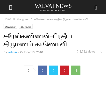
VALVAI NEWS
www.valvainews.org
Home
செய்திகள்
சுரேஸ்கண்ணன்-பிரதீபா திருமணம் காணொளி
செய்திகள்
விழாக்கள்
சுரேஸ்கண்ணன்-பிரதீபா
திருமணம் காணொளி
2,722 views
0
By
admin
-
October 13, 2016