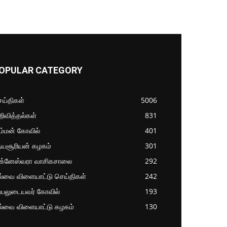
OPULAR CATEGORY
ய்திகள்
5006
ிவித்தல்கள்
831
ம்மன் கோவில்
401
தயசூரியன் கழகம்
301
ிக்னேஸ்வரா வாசிகசாலை
292
ல்வை விளையாட்டு செய்திகள்
242
்பலுடையவர் கோவில்
193
ல்வை விளையாட்டு கழகம்
130