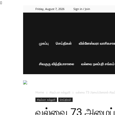
Friday, August 7, 2026
Sign in / Join
முகப்பு
செய்திகள்
விக்னேஸ்வரா வாசிகச
சிவகுரு வித்தியாசாலை
வல்வை நலம்புரி சங்கம
Home
சிதம்பரா கல்லூரி
வல்வை 73 அமைப்பினரால் சிதம்
சிதம்பரா கல்லூரி
செய்திகள்
வல்வை 73 அமைப்ப