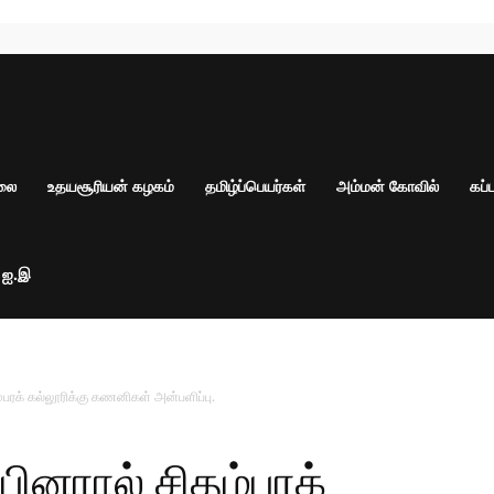
ாலை
உதயசூரியன் கழகம்
தமிழ்ப்பெயர்கள்
அம்மன் கோவில்
கப்
் ஐ.இ
பரக் கல்லூரிக்கு கணனிகள் அன்பளிப்பு.
ினரால் சிதம்பரக்