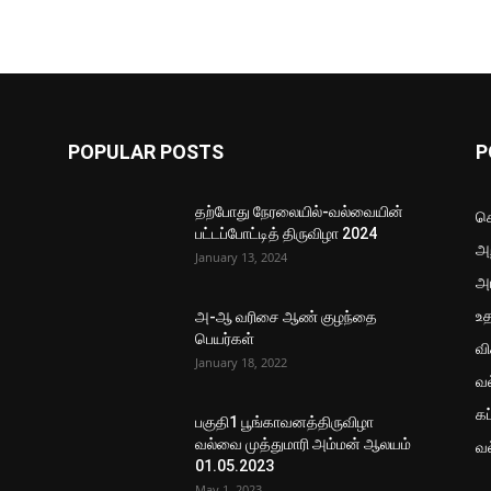
POPULAR POSTS
P
தற்போது நேரலையில்-வல்வையின்
செ
பட்டப்போட்டித் திருவிழா 2024
அற
January 13, 2024
அ
உ
அ-ஆ வரிசை ஆண் குழந்தை
பெயர்கள்
வ
January 18, 2022
வ
கப
பகுதி1 பூங்காவனத்திருவிழா
வல்வை முத்துமாரி அம்மன் ஆலயம்
வ
01.05.2023
May 1, 2023