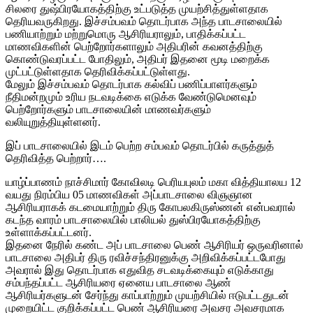
சிலரை துஷ்பிரயோகத்திற்கு உட்படுத்த முயற்சித்துள்ளதாக
தெரியவருகிறது. இச்சம்பவம் தொடர்பாக அந்த பாடசாலையில்
பணியாற்றும் மற்றுமொரு ஆசிரியராலும், பாதிக்கப்பட்ட
மாணவிகளின் பெற்றோர்களாலும் அதிபரின் கவனத்திற்கு
கொண்டுவரப்பட்ட போதிலும், அதிபர் இதனை மூடி மறைக்க
முட்பட்டுள்ளதாக தெரிவிக்கப்பட்டுள்ளது.
மேலும் இச்சம்பவம் தொடர்பாக கல்விப் பணிப்பாளர்களும்
நீதிமன்றமும் உரிய நடவடிக்கை எடுக்க வேண்டுமெனவும்
பெற்றோர்களும் பாடசாலையின் மாணவர்களும்
வலியுறுத்தியுள்ளனர்.
இப் பாடசாலையில் இடம் பெற்ற சம்பவம் தொடர்பில் கருத்துத்
தெரிவித்த பெற்றார்….
யாழ்ப்பாணம் நாச்சிமார் கோவிலடி பெரியபுலம் மகா வித்தியாலய 12
வயது நிரம்பிய 05 மாணவிகள் அப்பாடசாலை விஞஞான
ஆசிரியராகக் கடமையாற்றும் திரு கோபலகிருஸ்ணன் என்பவரால்
கடந்த வாரம் பாடசாலையில் பாலியல் துஸ்பிரயோகத்திற்கு
உள்ளாக்கப்பட்டனர்.
இதனை நேரில் கண்ட அப் பாடசாலை பெண் ஆசிரியர் ஒருவரினால்
பாடசாலை அதிபர் திரு ரவிச்சந்திரனுக்கு அறிவிக்கப்பட்டபோது
அவரால் இது தொடர்பாக எதுவித சடவடிக்கையும் எடுக்காது
சம்பந்தப்பட்ட ஆசிரியரை ஏனைய பாடசாலை ஆண்
ஆசிரியர்களுடன் சேர்ந்து காப்பாற்றும் முயற்சியில் ஈடுபட்டதுடன்
முறையிட்ட குறிக்கப்பட்ட பெண் ஆசிரியரை அவசர அவசரமாக