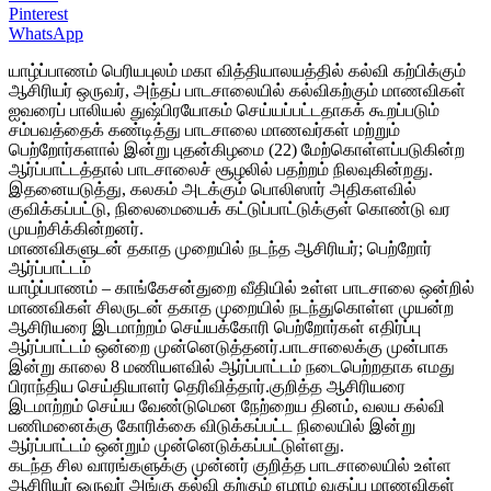
Pinterest
WhatsApp
யாழ்ப்பாணம் பெரியபுலம் மகா வித்தியாலயத்தில் கல்வி கற்பிக்கும்
ஆசிரியர் ஒருவர், அந்தப் பாடசாலையில் கல்விகற்கும் மாணவிகள்
ஐவரைப் பாலியல் துஷ்பிரயோகம் செய்யப்பட்டதாகக் கூறப்படும்
சம்பவத்தைக் கண்டித்து பாடசாலை மாணவர்கள் மற்றும்
பெற்றோர்களால் இன்று புதன்கிழமை (22) மேற்கொள்ளப்படுகின்ற
ஆர்ப்பாட்டத்தால் பாடசாலைச் சூழலில் பதற்றம் நிலவுகின்றது.
இதனையடுத்து, கலகம் அடக்கும் பொலிஸார் அதிகளவில்
குவிக்கப்பட்டு, நிலைமையைக் கட்டுப்பாட்டுக்குள் கொண்டு வர
முயற்சிக்கின்றனர்.
மாணவிகளுடன் தகாத முறையில் நடந்த ஆசிரியர்; பெற்றோர்
ஆர்ப்பாட்டம்
யாழ்ப்பாணம் – காங்கேசன்துறை வீதியில் உள்ள பாடசாலை ஒன்றில்
மாணவிகள் சிலருடன் தகாத முறையில் நடந்துகொள்ள முயன்ற
ஆசிரியரை இடமாற்றம் செய்யக்கோரி பெற்றோர்கள் எதிர்ப்பு
ஆர்ப்பாட்டம் ஒன்றை
முன்னெடுத்தனர்.பாடசாலைக்கு முன்பாக
இன்று காலை 8 மணியளவில் ஆர்ப்பாட்டம் நடைபெற்றதாக எமது
பிராந்திய செய்தியாளர் தெரிவித்தார்.குறித்த ஆசிரியரை
இடமாற்றம் செய்ய வேண்டுமென நேற்றைய தினம், வலய கல்வி
பணிமனைக்கு கோரிக்கை விடுக்கப்பட்ட நிலையில் இன்று
ஆர்ப்பாட்டம் ஒன்றும் முன்னெடுக்கப்பட்டுள்ளது.
கடந்த சில வாரங்களுக்கு முன்னர் குறித்த பாடசாலையில் உள்ள
ஆசிரியர் ஒருவர் அங்கு கல்வி கற்கும் ஏழாம் வகுப்பு மாணவிகள்