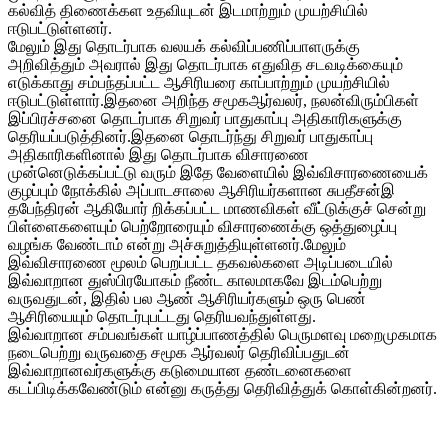
கல்வித் திணைக்கள உதவியுடன் இடமாற்றும் முயற்சியில்
ஈடுபட்டுள்ளனர்.
மேலும் இது தொடர்பாக வலயக் கல்விப்பணிப்பாளருக்கு
அறிவித்தும் அவரால் இது தொடர்பாக எதுவித சடவடிக்கையும்
எடுக்காது சம்பந்தப்பட்ட ஆசிரியரை காப்பாற்றும் முயற்சியில்
ஈடுபட்டுள்ளார்.இதனை அறிந்த சமூகஆர்வலர், நலன்விரும்பிகள்
இப்பிரச்சனை தொடர்பாக சிறுவர் பாதுகாப்பு அதிகாரிகளுக்கு
தெரியப்படுத்தினர்.இதனை தொடர்ந்து சிறுவர் பாதுகாப்பு
அதிகாரிகளினால் இது தொடர்பாக விசாரணை
முன்னெடுக்கப்பட்டு வரும் இதே வேளையில் இவ்விசாரணையைக்
குழப்பும் நோக்கில் அப்பாடசாலை ஆசிரியர்களான சுபதீசன்இ
தபேந்திரன் ஆகியோர் றிக்கப்பட்ட மாணவிகள் வீட்டுக்குச் சென்று
பிள்ளைகளையும் பெற்றோரையும் விசாரணைக்கு ஒத்துழைப்பு
வழங்க வேண்டாம் என்று அச்சுறுத்தியுள்ளனர்.மேலும்
இவ்விசாரணை மூலம் பெறப்பட்ட தகவல்களை அடிப்படையில்
இவ்வாறான துஸ்பிரயோகம் நீண்ட காலமாகவே இடம்பெற்று
வருவதுடன், இதில் பல ஆண் ஆசிரியர்களும் ஒரு பெண்
ஆசிரியையும் தொடர்புபட்டது தெரியவந்துள்ளது.
இவ்வாறான சம்பவங்கள் யாழ்ப்பாணத்தில் பெருமளவு மறைமுகமாக
நடைபெற்று வருவதை சமூக ஆர்வலர் தெரிவிப்பதுடன்
இவ்வாறானவர்களுக்கு கடுமையான தண்டனைகளை
கடப்பிடிக்கவேண்டும் என்னு கருத்து தெரிவித்துக் கொள்கின்றனர்.