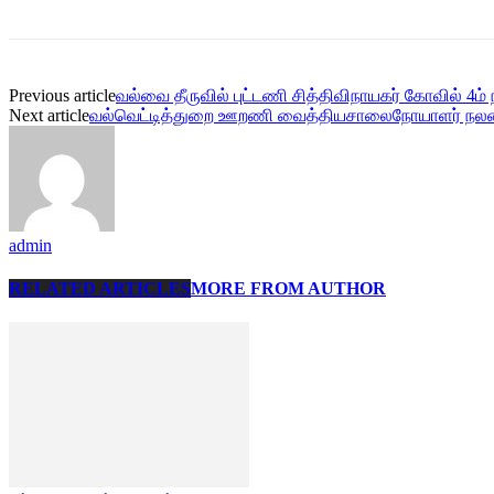
Previous article
வல்வை தீருவில் புட்டணி சித்திவிநாயகர் கோவில் 4ம் 
Next article
வல்வெட்டித்துறை ஊறணி வைத்தியசாலைநோயாளர் நலன்புர
admin
RELATED ARTICLES
MORE FROM AUTHOR