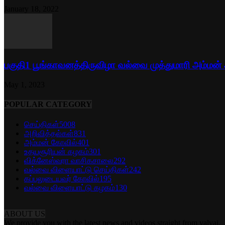
January 18, 2022
பகுதி1 பூங்காவனத்திருவிழா வல்வை முத்துமாரி அம்மன்
May 1, 2023
POPULAR CATEGORY
செய்திகள்
5008
அறிவித்தல்கள்
831
அம்மன் கோவில்
401
உதயசூரியன் கழகம்
301
விக்னேஸ்வரா வாசிகசாலை
292
வல்வை விளையாட்டு செய்திகள்
242
கப்பலுடையவர் கோவில்
195
வல்வை விளையாட்டு கழகம்
130
ABOUT US
We provide you with the latest news and videos straight from valvai.