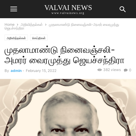
VALVAI NEWS
www.valvainews.org
Home
அறிவித்தல்கள்
முதலாமாண்டு நினைவஞ்சலி-அமரர் வைரமுத்து
ஜெயச்சந்திரா
அறிவித்தல்கள்
செய்திகள்
முதலாமாண்டு நினைவஞ்சலி-
அமரர் வைரமுத்து ஜெயச்சந்திரா
382 views
0
By
admin
-
February 15, 2022