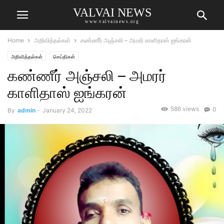
VALVAI NEWS
www.valvainews.org
Home
அறிவித்தல்கள்
கண்ணீர் அஞ்சலி – அமரர் காளிதாஸ் ஐங்கரன்
அறிவித்தல்கள்
செய்திகள்
கண்ணீர் அஞ்சலி – அமரர்
காளிதாஸ் ஐங்கரன்
586 views
0
By
admin
-
January 24, 2022