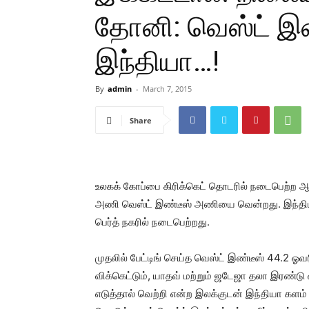
தோனி: வெஸ்ட் இண
இந்தியா…!
By
admin
-
March 7, 2015
Share
உலகக் கோப்பை கிரிக்கெட் தொடரில் நடைபெற்ற ஆட
அணி வெஸ்ட் இண்டீஸ் அணியை வென்றது. இந்திய
பெர்த் நகரில் நடைபெற்றது.
முதலில் பேட்டிங் செய்த வெஸ்ட் இண்டீஸ் 44.2 ஓவர
விக்கெட்டும், யாதவ் மற்றும் ஜடேஜா தலா இரண்டு 
எடுத்தால் வெற்றி என்ற இலக்குடன் இந்தியா களம் 