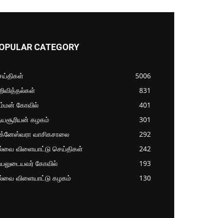
OPULAR CATEGORY
ய்திகள்
5006
ிவித்தல்கள்
831
ம்மன் கோவில்
401
தயசூரியன் கழகம்
301
ிக்னேஸ்வரா வாசிகசாலை
292
ல்வை விளையாட்டு செய்திகள்
242
்பலுடையவர் கோவில்
193
ல்வை விளையாட்டு கழகம்
130