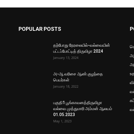
POPULAR POSTS
P
தற்போது நேரலையில்-வல்வையின்
செ
பட்டப்போட்டித் திருவிழா 2024
அற
January 13, 2024
அ
உ
அ-ஆ வரிசை ஆண் குழந்தை
பெயர்கள்
வ
January 18, 2022
வ
கப
பகுதி1 பூங்காவனத்திருவிழா
வல்வை முத்துமாரி அம்மன் ஆலயம்
வ
01.05.2023
May 1, 2023