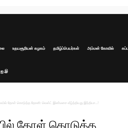
ாலை
உதயசூரியன் கழகம்
தமிழ்ப்பெயர்கள்
அம்மன் கோவில்
கப்
் ஐ.இ
ையில் தோள் கொடுத்த தோனி: வெஸ்ட் இண்டீசை வீழ்த்தியது இந்தியா…!
யில் தோள் கொடுத்த