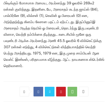
பீல்டிங்கும் மோசமாக அமைய, அயர்லாந்து 39 ஓவரில் 269ஃ2
ரன்கள் குவித்தது. இதனிடையே, அரைசதம் கடந்த ஜாய்ஸ் (84),
பால்பிர்னே (9), வில்சன் (1), கெவின் ஓ பிரையன் (0) என,
அடுத்தடுத்து கிளம்ப லேசான பதட்டம் ஏற்பட்டது. இருப்பினும்இ
அரைசதம் அடித்த நெயில் ஓ பிரையன்,.தொடர்ந்து இரு.பவுண்டரி
விளாச, வெற்றி நம்பிக்கை நீடித்தது.. கடைசியில் மூனே ஒரு
பவுண்டரி அடிக்க அயர்லாந்து அணி 45.5 ஓவரில் 6 விக்கெட்டுக்கு
307 ரன்கள் எடுத்து, 4 விக்கெட்டுகள் வித்தியாசத்தில் வெற்றி
பெற்று அசத்தியது. 1975, 1979 என, இரு முறை சாம்பியன் ஆன
வெஸ்ட் இண்டீஸ், பரிதாபமாக வீழ்ந்தது. ஆட்ட நாயகனாக ஸ்டெர்லிங்
தெரிவானார்.