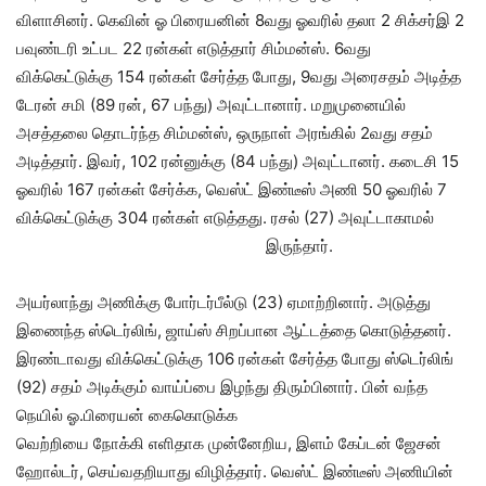
விளாசினர். கெவின் ஓ பிரையனின் 8வது ஓவரில் தலா 2 சிக்சர்இ 2
பவுண்டரி உட்பட 22 ரன்கள் எடுத்தார் சிம்மன்ஸ். 6வது
விக்கெட்டுக்கு 154 ரன்கள் சேர்த்த போது, 9வது அரைசதம் அடித்த
டேரன் சமி (89 ரன், 67 பந்து) அவுட்டானார். மறுமுனையில்
அசத்தலை தொடர்ந்த சிம்மன்ஸ், ஒருநாள் அரங்கில் 2வது சதம்
அடித்தார். இவர், 102 ரன்னுக்கு (84 பந்து) அவுட்டானர். கடைசி 15
ஓவரில் 167 ரன்கள் சேர்க்க, வெஸ்ட் இண்டீஸ் அணி 50 ஓவரில் 7
விக்கெட்டுக்கு 304 ரன்கள் எடுத்தது. ரசல் (27) அவுட்டாகாமல்
இருந்தார்.
அயர்லாந்து அணிக்கு போர்டர்பீல்டு (23) ஏமாற்றினார். அடுத்து
இணைந்த ஸ்டெர்லிங், ஜாய்ஸ் சிறப்பான ஆட்டத்தை கொடுத்தனர்.
இரண்டாவது விக்கெட்டுக்கு 106 ரன்கள் சேர்த்த போது ஸ்டெர்லிங்
(92) சதம் அடிக்கும் வாய்ப்பை இழந்து திரும்பினார். பின் வந்த
நெயில் ஓ.பிரையன் கைகொடுக்க
வெற்றியை நோக்கி எளிதாக முன்னேறிய, இளம் கேப்டன் ஜேசன்
ஹோல்டர், செய்வதறியாது விழித்தார். வெஸ்ட் இண்டீஸ் அணியின்