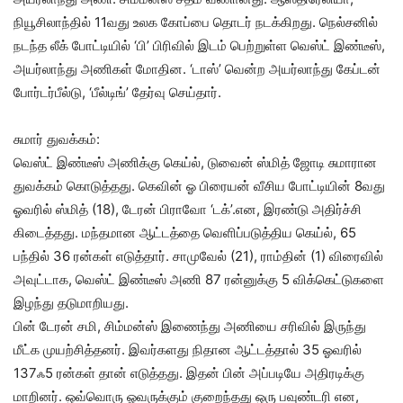
நியூசிலாந்தில் 11வது உலக கோப்பை தொடர் நடக்கிறது. நெல்சனில்
நடந்த லீக் போட்டியில் ‘பி’ பிரிவில் இடம் பெற்றுள்ள வெஸ்ட் இண்டீஸ்,
அயர்லாந்து அணிகள் மோதின. ‘டாஸ்’ வென்ற அயர்லாந்து கேப்டன்
போர்டர்பீல்டு, ‘பீல்டிங்’ தேர்வு செய்தார்.
சுமார் துவக்கம்:
வெஸ்ட் இண்டீஸ் அணிக்கு கெய்ல், டுவைன் ஸ்மித் ஜோடி சுமாரான
துவக்கம் கொடுத்தது. கெவின் ஓ பிரையன் வீசிய போட்டியின் 8வது
ஓவரில் ஸ்மித் (18), டேரன் பிராவோ ‘டக்’.என, இரண்டு அதிர்ச்சி
கிடைத்தது. மந்தமான ஆட்டத்தை வெளிப்படுத்திய கெய்ல், 65
பந்தில் 36 ரன்கள் எடுத்தார். சாமுவேல் (21), ராம்தின் (1) விரைவில்
அவுட்டாக, வெஸ்ட் இண்டீஸ் அணி 87 ரன்னுக்கு 5 விக்கெட்டுகளை
இழந்து தடுமாறியது.
பின் டேரன் சமி, சிம்மன்ஸ் இணைந்து அணியை சரிவில் இருந்து
மீட்க முயற்சித்தனர். இவர்களது நிதான ஆட்டத்தால் 35 ஓவரில்
137ஃ5 ரன்கள் தான் எடுத்தது. இதன் பின் அப்படியே அதிரடிக்கு
மாறினர். ஒவ்வொரு ஓவருக்கும் குறைந்தது ஒரு பவுண்டரி என,