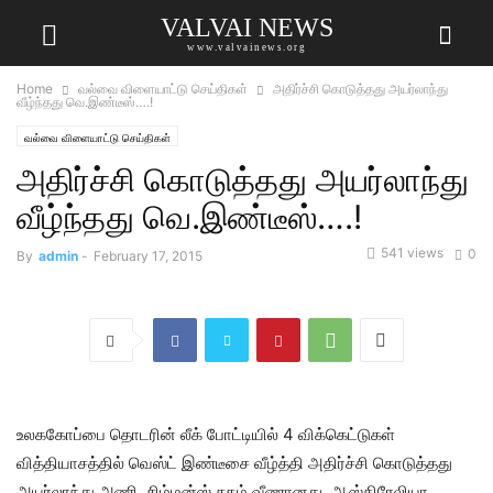
VALVAI NEWS
www.valvainews.org
Home
வல்வை விளையாட்டு செய்திகள்
அதிர்ச்சி கொடுத்தது அயர்லாந்து
வீழ்ந்தது வெ.இண்டீஸ்….!
வல்வை விளையாட்டு செய்திகள்
அதிர்ச்சி கொடுத்தது அயர்லாந்து
வீழ்ந்தது வெ.இண்டீஸ்….!
541 views
0
By
admin
-
February 17, 2015
உலககோப்பை தொடரின் லீக் போட்டியில் 4 விக்கெட்டுகள்
வித்தியாசத்தில் வெஸ்ட் இண்டீசை வீழ்த்தி அதிர்ச்சி கொடுத்தது
அயர்லாந்து அணி. சிம்மன்ஸ் சதம் வீணானது. ஆஸ்திரேலியா,