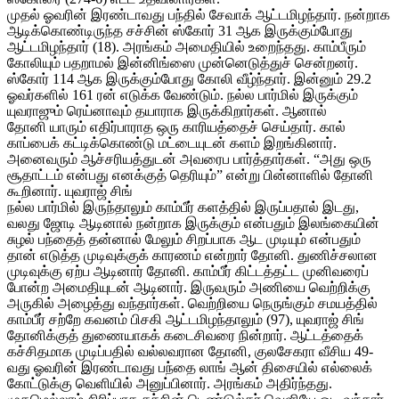
முதல் ஓவரின் இரண்டாவது பந்தில் சேவாக் ஆட்டமிழந்தார். நன்றாக
ஆடிக்கொண்டிருந்த சச்சின் ஸ்கோர் 31 ஆக இருக்கும்போது
ஆட்டமிழந்தார் (18). அரங்கம் அமைதியில் உறைந்தது. காம்பீரும்
கோலியும் பதறாமல் இன்னிங்ஸை முன்னெடுத்துச் சென்றனர்.
ஸ்கோர் 114 ஆக இருக்கும்போது கோலி வீழ்ந்தார். இன்னும் 29.2
ஓவர்களில் 161 ரன் எடுக்க வேண்டும். நல்ல பார்மில் இருக்கும்
யுவராஜும் ரெய்னாவும் தயாராக இருக்கிறார்கள். ஆனால்
தோனி யாரும் எதிர்பாராத ஒரு காரியத்தைச் செய்தார். கால்
காப்பைக் கட்டிக்கொண்டு மட்டையுடன் களம் இறங்கினார்.
அனைவரும் ஆச்சரியத்துடன் அவரைப பார்த்தார்கள். “அது ஒரு
சூதாட்டம் என்பது எனக்குத் தெரியும்” என்று பின்னாளில் தோனி
கூறினார். யுவராஜ் சிங்
நல்ல பார்மில் இருந்தாலும் காம்பீர் களத்தில் இருப்பதால் இடது,
வலது ஜோடி ஆடினால் நன்றாக இருக்கும் என்பதும் இலங்கையின்
சுழல் பந்தைத் தன்னால் மேலும் சிறப்பாக ஆட முடியும் என்பதும்
தான் எடுத்த முடிவுக்குக் காரணம் என்றார் தோனி. துணிச்சலான
முடிவுக்கு ஏற்ப ஆடினார் தோனி. காம்பீர் கிட்டத்தட்ட முனிவரைப்
போன்ற அமைதியுடன் ஆடினார். இருவரும் அணியை வெற்றிக்கு
அருகில் அழைத்து வந்தார்கள். வெற்றியை நெருங்கும் சமயத்தில்
காம்பீர் சற்றே கவனம் பிசகி ஆட்டமிழந்தாலும் (97), யுவராஜ் சிங்
தோனிக்குத் துணையாகக் கடைசிவரை நின்றார். ஆட்டத்தைக்
கச்சிதமாக முடிப்பதில் வல்லவரான தோனி, குலசேகரா வீசிய 49-
வது ஓவரின் இரண்டாவது பந்தை லாங் ஆன் திசையில் எல்லைக்
கோட்டுக்கு வெளியில் அனுப்பினார். அரங்கம் அதிர்ந்தது.