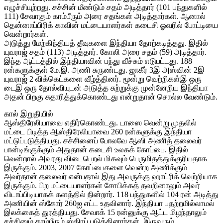
எழுச்சியுற்றது. சச்சின் மீண்டும் சதம் அடித்தார் (101 பந்துகளில்
111) சேவாகும் காம்பீரும் அரை சதங்கள் அடித்தார்கள். ஆனால்
தென்னாப்பிரிக் காவின் மட்டையாளர்கள் கடைசி ஓவரில் போட்டியை
வென்றார்கள்.
அடுத்து மேற்கிந்தியத் தீவுகளை இந்தியா தோற்கடித்தது. இதில்
யுவராஜ் சதம் (113) அடித்தார். கோலி அரை சதம் (59) அடித்தார்.
இந்த ஆட்டத்தில் இந்தியாவின் பந்து வீச்சும் எடுபட்டது. 188
ரன்களுக்குள் மே.இ. அணி சுருண்டது. ஜாகீர் 3இ அஸ்வின் 2இ
யுவராஜ் 2 விக்கெட்களை வீழ்த்தினர். மூன்று வெற்றிகள்இ ஒரு
டைஇ ஒரு தோல்வியுடன் அடுத்த சுற்றுக்கு முன்னேறிய இந்தியா
அதன் பிறகு சுதாரித்துக்கொண்டது என்றுதான் சொல்ல வேண்டும்.
கால் இறுதியில்
ஆஸ்திரேலியாவை எதிர்கொண்டது. டாஸை வென்று முதலில்
மட்டை பிடித்த ஆஸ்திரேலியாவை 260 ரன்களுக்கு இந்தியா
மட்டுப்படுத்தியது. சச்சினைப் போலவே ஆஸி அணித் தலைவர்
பான்டிங்குக்கும் அதுதான் கடைசி உலகக் கோப்பை. இதில்
வென்றால் அவரது விடைபெறல் மிகவும் பெருமிதத்துக்குரியதாக
இருக்கும். 2003, 2007 கோப்பைகளை வென்ற அணிக்கும்
அவர்தான் தலைவர் என்பதால் இது அவருக்கு ஹாட்ரிக் வெற்றியாக
இருக்கும். பிற மட்டையாளர்கள் சோபிக்கத் தவறினாலும் அவர்
விடாப்பிடியாகக் களத்தில் நின்றார். 118 பந்துகளில் 104 ரன் அடித்து
அணியின் ஸ்கோர் 260ஐ எட்ட உதவினார். இந்தியா பதற்றமில்லாமல்
இலக்கைத் துரத்தியது. சேவாக் 15 ரன்னுக்கு ஆட்ட மிழந்தாலும்
சச்சினும் காம்பீரும் ஸ்திரப் படுத்தினார்கள். இருவரும்