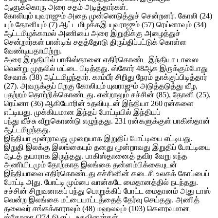
ஆளுக்கொரு அரை சதம் அடித்தார்கள்.
கோலியும் யுவராஜும் அதை முன்னெடுத்துச் சென்றனர். கோலி (24)
யும் தோனியும் (7) ஆட்ட மிழக்கஇ யுவராஜும் (57) ரெய்னாவும் (34)
ஆட்டமிழக்காமல் அணியை அரை இறுதிக்கு அழைத்துச்
சென்றார்கள் பான்டிங் சதத்தோடு திருப்திப்பட்டுக் கொள்ள
வேண்டியதாயிற்று.
அரை இறுதியில் பாகிஸ்தானை எதிர்கொண்ட இந்தியா டாஸை
வென்று முதலில் மட்டை பிடித்தது. ஸ்கோர் 48ஆக இருக்கும்போது
சேவாக் (38) ஆட்டமிழந்தார். காம்பீர் சிறிது நேரம் தாக்குப்பிடித்தார்
(27). அவருக்குப் பிறகு கோலியும் யுவராஜும் அடுத்தடுத்து வீழ,
பதற்றம் தொற்றிக்கொண்டது. என்றாலும் சச்சின் (85), தோனி (25),
ரெய்னா (36) ஆகியோரின் உதவியுடன் இந்தியா 260 ரன்களை
எட்டியது. முக்கியமான இந்தப் போட்டியில் இந்தியப்
பந்து வீச்சு வீறுகொண்டு எழுந்தது. 231 ரன்களுக்குள் பாகிஸ்தான்
ஆட்டமிழந்தது.
இந்தியா மூன்றாவது முறையாக இறுதிப் போட்டியை எட்டியது.
இறுதி இலக்கு இலங்கையும் தனது மூன்றாவது இறுதிப் போட்டியை
ஆடத் தயாராக இருந்தது. பாகிஸ்தானைத் தவிர வேறு எந்த
அணியிடமும் தோற்காத இலங்கை தன்னம்பிக்கையுடன்
இந்தியாவை எதிர்கொண்டது சச்சினின் கடைசி உலகக் கோப்பைப்
போட்டி அது. போட்டி மும்பை வான்கடே மைதானத்தில் நடந்தது.
சச்சின் சிறுவனாகப் பந்து பொறுக்கிப் போட்ட மைதானம் அது டாஸ்
வென்ற இலங்கை மட்டையாட்டத்தைத் தேர்வு செய்தது. அணித்
தலைவர் சங்கக்காராவும் (48) மஹலவும் (103) கௌரவமான
ஸ்கோரை (274-6) எட்ட உதவினார்கள்.