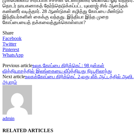
முகமெல்லாம் சிரிப்பாக சச்சின் டெண்டுல்கர் வெளியே ஓடி வந்தார்.
தொடர் நாயகனாகத் தேர்ந்தெடுக்கப்பட்ட யுவராஜ் சிங் ஆனந்தக்
கண்ணீர் வடித்தார். 28 ஆண்டுகள் கழித்து கோப்பை மீண்டும்
இந்தியர்களின் கைக்கு வந்தது. இந்தியா இந்த முறை
கோப்பையைத் தக்கவைத்துக்கொள்ளமா?
Share
Facebook
Twitter
Pinterest
WhatsApp
Previous article
உலக கோப்பை கிரிக்கெட்: 98 ரன்கள்
வித்தியாசத்தில் இலங்கையை வீழ்த்தியது நியூசிலாந்து
Next article
உலகக்கோப்பை கிரிக்கெட் 2-வது லீக் ஆட்டத்தில் ஆஸி.
அபாரம்
admin
RELATED ARTICLES