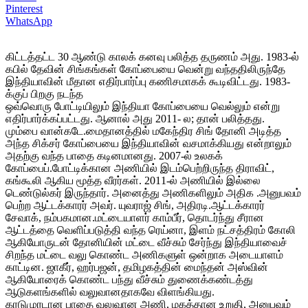
Pinterest
WhatsApp
கிட்டத்தட்ட 30 ஆண்டு காலக் கனவு பலித்த தருணம் அது. 1983-ல்
கபில் தேவின் சிங்கங்கள் கோப்பையை வென்று வந்ததிலிருந்தே
இந்தியாவின் மீதான எதிர்பார்ப்பு கணிசமாகக் கூடிவிட்டது. 1983-
க்குப் பிறகு நடந்த
ஒவ்வொரு போட்டியிலும் இந்தியா கோப்பையை வெல்லும் என்று
எதிர்பார்க்கப்பட்டது. ஆனால் அது 2011- ல; தான் பலித்தது.
மும்பை வான்கடே.மைதானத்தில் மகேந்திர சிங் தோனி அடித்த
அந்த சிக்சர் கோப்பையை இந்தியாவின் வசமாக்கியது என்றாலும்
அதற்கு வந்த பாதை கடினமானது. 2007-ல் உலகக்
கோப்பைப்.போட்டிக்கான அணியில் இடம்பெற்றிருந்த திராவிட்,
கங்கூலி ஆகிய மூத்த வீரர்கள். 2011-ல் அணியில் இல்லை
டெண்டுல்கர் இருந்தார். அனைத்து அணிகளிலும் அதிக .அனுபவம்
பெற்ற ஆட்டக்காரர் அவர். யுவராஜ் சிங், அதிரடி.ஆட்டக்காரர்
சேவாக், நம்பகமான.மட்டையாளர் காம்பீர், தொடர்ந்து சீரான
ஆட்டத்தை வெளிப்படுத்தி வந்த ரெய்னா, இளம் நட்சத்திரம் கோலி
ஆகியோருடன் தோனியின் மட்டை வீச்சும் சேர்ந்து இந்தியாவைச்
சிறந்த மட்டை வலு கொண்ட அணிகளுள் ஒன்றாக அடையாளம்
காட்டின. ஜாகீர், ஹர்பஜன், தமிழகத்தின் மைந்தன் அஸ்வின்
ஆகியோரைக் கொண்ட பந்து வீச்சும் துணைக்கண்டத்து
ஆடுகளங்களில் வலுவானதாகவே விளங்கியது.
கரடுமுரடான பாதை வலுவான அணி, மகத்தான உறுதி, அனுபவும்