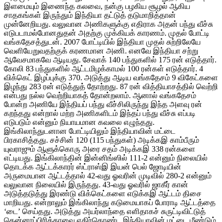
இளமையும் இணைந்த கலவை, நன்கு பழகிய சூழல் ஆகிய
சாதகங்கள் இருந்தும் இந்தியா தட்டுத் தடுமாறித்தான்
முன்னேறியது. வலுவான அணிகளுக்கு எதிராக அதன் பந்து வீச்சு
எடுபடாமல்போனதுதன் அதற்கு முக்கியக் காரணம். முதல் போட்டி
வங்கதேசத்துடன். 2007 போட்டியில் இந்தியா முதல் சுற்றிலேயே
வெளியேறுவதற்குக் கரணமான அணி. எனவே இந்தியா சற்று
ஆவேசமாகவே ஆடியது. சேவாக் 140 பந்துகளில் 175 ரன் எடுத்தார்.
கோலி 83 பந்துகளில் ஆட்டமிழக்காமல் 100 ரன்கள் எடுத்தார். 4
விக்கெட் இழப்புக்கு 370. அடுத்து ஆடிய வங்கதேசம் 9 விகேட்களை
இழந்து 283 ரன் எடுத்துத் தோற்றது. 87 ரன் வித்தியாசத்தில் வெற்றி
என்பது நல்ல வெற்றியாகத் தோன்றலாம். ஆனால் வங்கதேசம்
போன்ற அணியே இந்தியப் பந்து வீச்சிலிருந்து இந்த அளவு ரன்
கறந்தது என்றால் மற்ற அணிகளிடம் இந்தப் பந்து வீச்சு எப்படி
எடுபடும் என்னும் நியாயமான கவலை எழுந்தது.
இங்கிலாந்துடனான போட்டியிலும் இந்தியாவின் மட்டை
பிரகாசித்தது. சச்சின் 120 (115 பந்துகள்) அடிக்கஇ காம்பீரும்
யுவராஜும் ஆளுக்கொரு அரை சதம் அடிக்கஇ 338 ரன்களை
எட்டியது. இங்கிலாந்தின் இன்னிங்ஸில் 111-2 என்னும் நிலையில்
தொடக்க ஆட்டக்காரர் ஸ்ட்ராஸ்இ இயன் பெல் ஜோடியின்
அருமையான ஆட்டத்தால் 42-வது ஓவரின் முடிவில் 280-2 என்னும்
வலுவான நிலையில் இருந்தது. 43-வது ஓவரில் ஜாகீர் கான்
அடுத்தடுத்து இரண்டு விக்கெட்களை எடுக்கஇ ஆட்டம் திசை
மாறியது. என்றாலும் இங்கிலாந்து கடுமையாகப் போராடி ஆட்டத்தை
‘டை’ செய்தது. அடுத்து அயர்லாந்தை எளிதாகச் சுருட்டிவிட்டுத்
தென்னாப்பிரிக்காவை எதிர்கொண்ட இந்தியாவின் மட்டை மீண்டும்