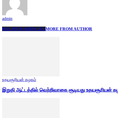
admin
RELATED ARTICLES
MORE FROM AUTHOR
உதயசூரியன் கழகம்
இறுதி ஆட்டத்தில் வெற்றிவாகை சூடியது உதயசூரியன் க