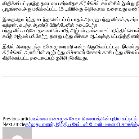
விதிக்கப்பட்டிருந்த தடையை சர்வதேச கிரிக்கெட் கவுன்சில் இன்று நீ
முழங்கை.அனுமதிக்கப்பட்ட 15 டிகிரிக்கு அதிகமாக வளைவது கண்டுப
இதைதொடர்ந்து கடந்த செப்டம்பர் மாதம்.அவரது பந்து வீச்சுக்கு சர்வ
வந்தார். கடந்த ஆண்டு பிரிஸ்பேனில் நடைபெற்ற
பந்து வீச்சு பரிசோதனையில் சயீத் அஜ்மல் தன்னை உட்படுத்திக
சயீத் அஜ்மல் பங்கேற்று தனது பந்து வீச்சை ஆய்வுக்கு உட்படுத்தினார்
இதில் அவரது பந்து வீச்சு முறை சரி என்று நிருபீக்கப்பட்டது. இதன
கிரிக்கெட் அணியின் சுழற்பந்து விச்சாளர் சேகாக் காசி பந்து வீச்சு
விதிக்கப்பட்ட தடையையும் ஐசிசி நீக்கியது.
Share
Previous article
வல்வை சனசமூக சேவா நிலையத்தின் புதிய கட்டிடத் த
Next article
தந்தையானார், இந்திய கேப்டன் டோனி மனைவி சாக்ஷிக்க