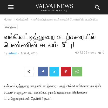
VALVAI NEWS
www.valvainews.org
Home
செய்திகள்
வல்வெட்டித்துறை கடற்கரையில் பெண்ணின் சடலம் மீட்பு!
செய்திகள்
வல்வெட்டித்துறை கடற்கரையில்
பெண்ணின் சடலம் மீட்பு!
1,309 views
0
By
admin
-
April 4, 2018
வல்வெட்டித்துறை ஊறணி கடற்கரை பகுதியில் பெண்ணொருவரின்
சடலம் சற்றுமுன்னர் கரையொதுங்கியுள்ளதாக சிறிலங்கா
காவல்துறையினர் தெரிவித்தனர்.