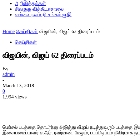
அறிவித்தல்கள்
சிவகுரு வித்தியாசாலை
வல்வை நலம்புரி சங்கம் ஐ.இ
Home
செய்திகள்
விஜயின், விஜய் 62 திரைப்படம்
செய்திகள்
விஜயின், விஜய் 62 திரைப்படம்
By
admin
-
March 13, 2018
0
1,994 views
Share
மெர்சல் படத்தை தொடர்ந்து அடுத்து விஜய் நடித்துவரும் படத்தை இயக்
இசையமைப்பாளர் ஏ.ஆர். ரஹ்மான். மேலும், படப்பிடிப்பும் தீவிரமாக