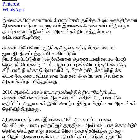
Pinterest
WhatsApp
இலங்கையின் காணாமல் போனவர்கள் குறித்த அலுவலகத்திற்கான
ஆணையாளர்களாக ஜநாவில் இலங்கை அரசை காப்பாற்றிவரும்
தரகர்களையும் இலங்கை அரசாங்கம் நியமித்துள்ளமை
அம்பலமாகியுள்ளது.
காணாமல்போனோர் குறித்த அலுவலகத்தின் தலைவராக
ஜனாதிபதி சட்டத்தரணி சாலிய பீரிஸ்
நியமிக்கப்பட்டுள்ளார்.அதேவேளை ஆணையாளர்களாக மேஜர்
ஜெனரல் மொகன்டி பீரிஸ், ஜெயதீபா புண்ணியமூர்த்தி,கலாநிதி
சிரியானி நிமல்கா பெர்ணான்டோ, மிராக் ரகீம், சோமசிறி கே
லியனகே, கணபதிப்பிள்ளை வேந்தன் ஆகியோரை இலங்கை
அரசாங்கம் நியமித்துள்ளது.
2016 ஆகஸ்ட் மாதம் நாடாளுமன்றத்தில் நிறைவேற்றப்பட்ட
காணாமல்போனவர்கள் அலுவலக சட்டத்தின் அடிப்படையில்
குறிப்பிட்ட அலுவலகம் இனி செயற்படத்தொடங்கும் என அரசாங்கம்
தெரிவித்திருந்தது.
ஆணையாளர்களை இலங்கையின் அரசமைப்பு பேரவை
வெளிப்படையான முறையிலும் தகுதியை அடிப்படையாக கொண்டும்
தெரிவு செய்துள்ளது எனவும் அரசாங்கம் தெரிவித்திருந்தது.
எனினும் ஆணையாளர்களாக நியமிக்கப்பட்டவர்கள் ஜநாவில்