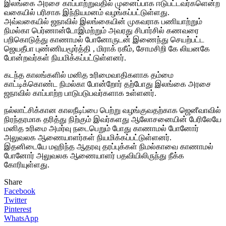
இலங்கை அரசை காப்பாற்றுவதில் முனைப்பாக ஈடுபட்டவர்களென்ற
வகையில் பரிசாக இந்நியமனம் வழங்கப்பட்டுள்ளது.
அவ்வகையில் ஜநாவில் இலங்கையின் முகவராக பணியாற்றும்
நிமல்கா பெர்ணான்டோஇமற்றும் அவரது சிபார்சில் கணவரை
பறிகொடுத்து காணாமல் போனோருடன் இணைந்து செயற்பட்ட
ஜெயதீபா புண்ணியமூர்த்தி , மிராக் ரகீம், சோமசிறி கே லியனகே
போன்றவர்கள் நியமிக்கப்பட்டுள்ளனர்.
கடந்த காலங்களில் மனித உரிமைவாதிகளாக தம்மை
காட்டிக்கொண்ட நிமல்கா போன்றோர் தற்போது இலங்கை அரசை
ஜநாவில் காப்பாற்ற பாடுபடுபவர்களாக உள்ளனர்.
நல்லாட்சிக்கான காலநீடிப்பை பெற்று வழங்குவதற்காக ஜெனீவாவில்
நிரந்தரமாக தரித்து நிற்கும் இவர்களது ஆலோசனையின் பேரிலேயே
மனித உரிமை அமர்வு நடைபெறும் போது காணாமல் போனோர்
அலுவலக ஆணையாளர்கள் நியமிக்கப்பட்டுள்ளனர்.
இதனிடையே மஹிந்த ஆதரவு தரப்புக்கள் நிமல்காவை காணாமல்
போனோர் அலுவலக ஆணையாளர் பதவியிலிருந்து நீக்க
கோரியுள்ளது.
Share
Facebook
Twitter
Pinterest
WhatsApp