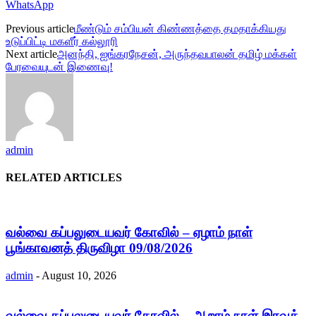
WhatsApp
Previous article
மீண்டும் சம்பியன் கிண்ணத்தை தமதாக்கியது
உடுப்பிட்டி மகளீர் கல்லூரி
Next article
அனந்தி, ஐங்கரநேசன், அருந்தவபாலன் தமிழ் மக்கள்
பேரவையுடன் இணைவு!
admin
RELATED ARTICLES
வல்வை கப்பலுடையவர் கோவில் – ஏழாம் நாள்
பூங்காவனத் திருவிழா 09/08/2026
admin
-
August 10, 2026
வல்வை கப்பலுடையவர் கோவில் – ஆறாம் நாள் இரவுத்