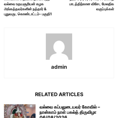
வல்வை உதயசூரியன் கழக
பாடத்திற்கான விசேட மேலதிக
அங்கத்தவர்களின் நத்தார் &
வகுப்புக்கள்
புதுவருட கொண்டாட்டம்- பகுதி1
admin
RELATED ARTICLES
வல்வை கப்பலுடையவர் கோவில் –
நான்காம் நாள் பகல்த் திருவிழா
06/08/2026