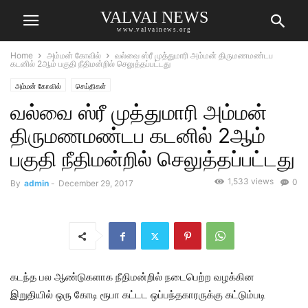
VALVAI NEWS
www.valvainews.org
Home
அம்மன் கோவில்
வல்வை ஸ்ரீ முத்துமாரி அம்மன் திருமணமண்டப
கடனில் 2ஆம் பகுதி நீதிமன்றில் செலுத்தப்பட்டது
அம்மன் கோவில்
செய்திகள்
வல்வை ஸ்ரீ முத்துமாரி அம்மன்
திருமணமண்டப கடனில் 2ஆம்
பகுதி நீதிமன்றில் செலுத்தப்பட்டது
1,533 views
0
By
admin
-
December 29, 2017
கடந்த பல ஆண்டுகளாக நீதிமன்றில் நடைபெற்ற வழக்கின
இறுதியில் ஒரு கோடி ரூபா கட்டட ஒப்பந்தகாரருக்கு கட்டும்படி