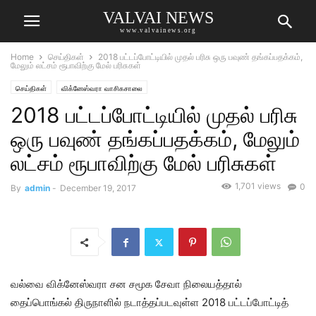
VALVAI NEWS
www.valvainews.org
Home
செய்திகள்
2018 பட்டப்போட்டியில் முதல் பரிசு ஒரு பவுண் தங்கப்பதக்கம்,
மேலும் லட்சம் ரூபாவிற்கு மேல் பரிசுகள்
செய்திகள்
விக்னேஸ்வரா வாசிகசாலை
2018 பட்டப்போட்டியில் முதல் பரிசு
ஒரு பவுண் தங்கப்பதக்கம், மேலும்
லட்சம் ரூபாவிற்கு மேல் பரிசுகள்
1,701 views
0
By
admin
-
December 19, 2017
வல்வை விக்னேஸ்வரா சன சமூக சேவா நிலையத்தால்
தைப்பொங்கல் திருநாளில் நடாத்தப்படவுள்ள 2018 பட்டப்போட்டித்