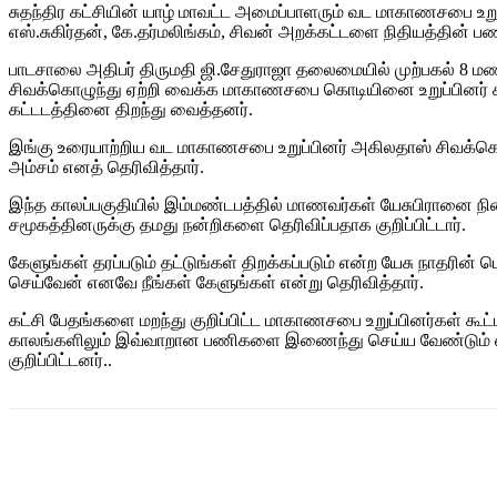
சுதந்திர கட்சியின் யாழ் மாவட்ட அமைப்பாளரும் வட மாகாணசபை உற
எஸ்.சுகிர்தன், கே.தர்மலிங்கம், சிவன் அறக்கட்டளை நிதியத்தின
பாடசாலை அதிபர் திருமதி ஜி.சேதுராஜா தலைமையில் முற்பகல் 8 
சிவக்கொழுந்து ஏற்றி வைக்க மாகாணசபை கொடியினை உறுப்பினர் சுக
கட்டடத்தினை திறந்து வைத்தனர்.
இங்கு உரையாற்றிய வட மாகாணசபை உறுப்பினர் அகிலதாஸ் சிவக்கொழ
அம்சம் எனத் தெரிவித்தார்.
இந்த காலப்பகுதியில் இம்மண்டபத்தில் மாணவர்கள் யேசுபிரானை 
சமூகத்தினருக்கு தமது நன்றிகளை தெரிவிப்பதாக குறிப்பிட்டார்.
கேளுங்கள் தரப்படும் தட்டுங்கள் திறக்கப்படும் என்ற யேசு நாதர
செய்வேன் எனவே நீங்கள் கேளுங்கள் என்று தெரிவித்தார்.
கட்சி பேதங்களை மறந்து குறிப்பிட்ட மாகாணசபை உறுப்பினர்கள் க
காலங்களிலும் இவ்வாறான பணிகளை இணைந்து செய்ய வேண்டும் என்பத
குறிப்பிட்டனர்..
Share