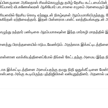
ுப்பினருமான அகிலதாஸ் சிவக்கொழுந்து தமிழ் தேசிய கூட்டமைப்பின
் பணிப்பாளர் வி.கணேஸ்வரன் ஆகியோர் பாடசாலை சமூகம் அனைவரும் இத
மணியளவில் தேசிய கொடி ஏற்றலுடன் நிகழ்வுகள் ஆரம்பமாகியிருந்த
ிர்தன் ஏற்றிவைத்தார். இதன் பின்னராக பான்ட் வாத்தியங்களுடன் அ
ுந்து நத்தார் பண்டிகை ஆரம்பமாகவுள்ள இந்த மார்கழி மாதத்தில் 
நினைத்து பிராத்தனையில் ஈடுபடவேண்டும். அதற்காக இக்கட்டிடத்த
ின் பொன்னான வாக்கியத்தினைப்போல் நீங்கள் கேட்டதற்கு அமைய இந்த 
ூட்டாக இக்கட்டிடத்தினை அமைப்பதற்கு தமது நிதி ஒதுக்கீட்டினை 
ை அங்கு கூடியிருந்த புத்திஜீவிகள் வலியுறுத்தினர். அதனால் பல