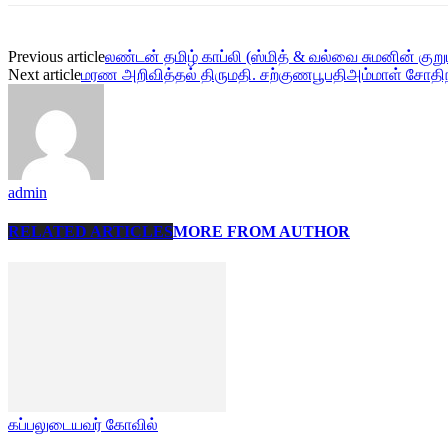
Previous article
லண்டன் தமிழ் காப்லி (ஸ்மித் & வல்வை சுமனின் குறும
Next article
மரண அறிவித்தல் திருமதி. சற்குணபூபதிஅம்மாள் சோ
admin
RELATED ARTICLES
MORE FROM AUTHOR
கப்பலுடையவர் கோவில்