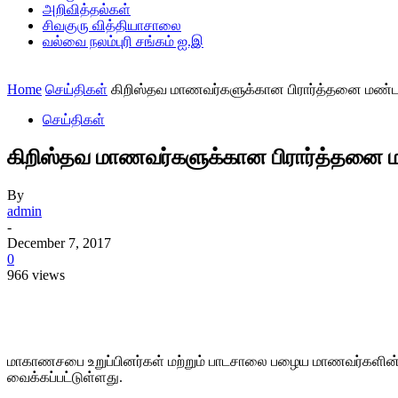
அறிவித்தல்கள்
சிவகுரு வித்தியாசாலை
வல்வை நலம்புரி சங்கம் ஐ.இ
Home
செய்திகள்
கிறிஸ்தவ மாணவர்களுக்கான பிரார்த்தனை மண்டபம் உ
செய்திகள்
கிறிஸ்தவ மாணவர்களுக்கான பிரார்த்தனை மண்டப
By
admin
-
December 7, 2017
0
966 views
Share
மாகாணசபை உறுப்பினர்கள் மற்றும் பாடசாலை பழைய மாணவர்களின் நித
வைக்கப்பட்டுள்ளது.