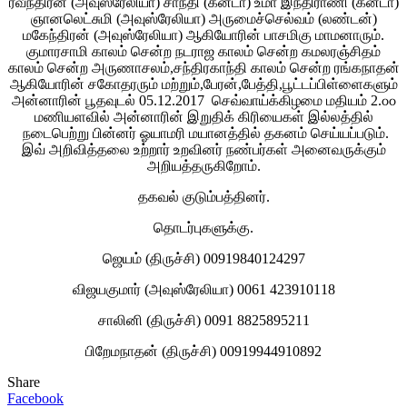
ரவீந்திரன் (அவுஸ்ரேலியா) சாந்தி (கனடா) உமா இந்திராணி (கனடா)
ஞானலெட்சுமி (அவுஸ்ரேலியா) அருமைச்செல்வம் (லண்டன்)
மகேந்திரன் (அவுஸ்ரேலியா) ஆகியோரின் பாசமிகு மாமனாரும்.
குமாரசாமி காலம் சென்ற நடராஜ காலம் சென்ற கமலரஞ்சிதம்
காலம் சென்ற அருணாசலம்,சந்திரகாந்தி காலம் சென்ற ரங்கநாதன்
ஆகியோரின் சகோதரரும் மற்றும்,பேரன்,பேத்தி,பூட்டப்பிள்ளைகளும்
அன்னாரின் பூதவுடல் 05.12.2017 செவ்வாய்க்கிழமை மதியம் 2.௦௦
மணியளவில் அன்னாரின் இறுதிக் கிரியைகள் இல்லத்தில்
நடைபெற்று பின்னர் ஓயாமரி மயானத்தில் தகனம் செய்யப்படும்.
இவ் அறிவித்தலை உற்றார் உறவினர் நண்பர்கள் அனைவருக்கும்
அறியத்தருகிறோம்.
தகவல் குடும்பத்தினர்.
தொடர்புகளுக்கு.
ஜெயம் (திருச்சி) 00919840124297
விஜயகுமார் (அவுஸ்ரேலியா) 0061 423910118
சாலினி (திருச்சி) 0091 8825895211
பிறேமநாதன் (திருச்சி) 00919944910892
Share
Facebook