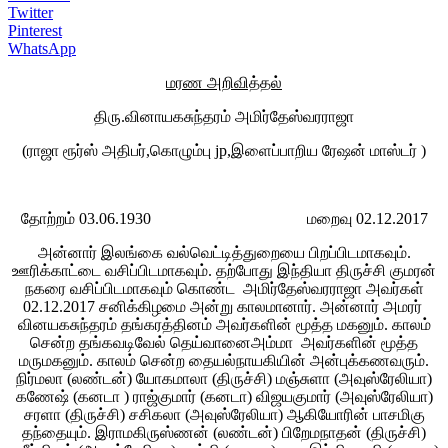
Twitter
Pinterest
WhatsApp
மரண அறிவித்தல்
திரு.வினாயகசுந்தரம் அமிர்தேஸ்வரராஜா
(ராஜா ரூர்ஸ் அதிபர்,கொழும்பு jp,இளைப்பாறிய ரேஷன் மாஸ்டர் )
தோற்றம் 03.06.1930 மறைவு 02.12.2017
அன்னார் இலங்கை வல்வெட்டித்துறையை பிறப்பிடமாகவும்.
ஊரிக்காட்டை வசிப்பிடமாகவும். தற்போது இந்தியா திருச்சி குமரன்
நகரை வசிப்பிடமாகவும் கொண்ட அமிர்தேஸ்வரராஜா அவர்கள்
02.12.2017 சனிக்கிழமை அன்று காலமானார். அன்னார் அமரர்
வினயகசுந்தரம் தங்கரத்தினம் அவர்களின் மூத்த மகனும். காலம்
சென்ற தங்கவடிவேல் தெய்வானைஅம்மா அவர்களின் மூத்த
மருமகனும். காலம் சென்ற தையல்நாயகியின் அன்புக்கணவரும்.
நிர்மலா (லண்டன்) யோகமாலா (திருச்சி) மஞ்சுளா (அவுஸ்ரேலியா)
கணேஷ் (கனடா ) ராஜ்குமார் (கனடா) விஜயகுமார் (அவுஸ்ரேலியா)
சரளா (திருச்சி) சசிகலா (அவுஸ்ரேலியா) ஆகியோரின் பாசமிகு
தந்தையும். இராமகிருஸ்ணன் (லண்டன்) பிறேமநாதன் (திருச்சி)