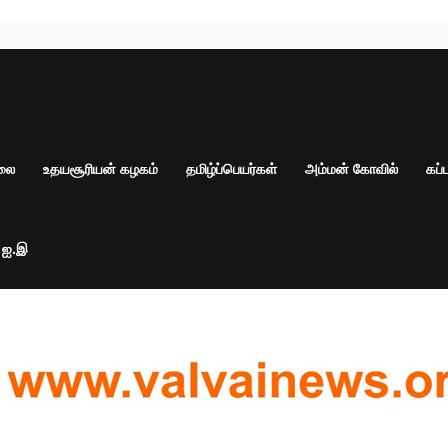
ாலை
உதயசூரியன் கழகம்
தமிழ்ப்பெயர்கள்
அம்மன் கோவில்
கப்
் ஐ.இ