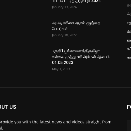
பட்டப்போட்டித் திருவிழா 2024
அற
January 13, 2024
அ
உ
அ-ஆ வரிசை ஆண் குழந்தை
பெயர்கள்
வ
January 18, 2022
வ
கப
பகுதி1 பூங்காவனத்திருவிழா
வல்வை முத்துமாரி அம்மன் ஆலயம்
வ
01.05.2023
May 1, 2023
OUT US
F
rovide you with the latest news and videos straight from
i.