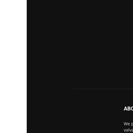
AB
We p
valva