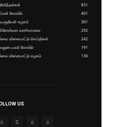
ிவித்தல்கள்
831
ம்மன் கோவில்
401
தயசூரியன் கழகம்
301
ிக்னேஸ்வரா வாசிகசாலை
292
ல்வை விளையாட்டு செய்திகள்
242
்பலுடையவர் கோவில்
191
ல்வை விளையாட்டு கழகம்
130
OLLOW US